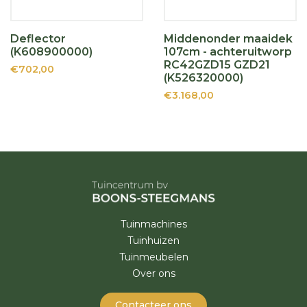
Deflector
Middenonder maaidek
(K608900000)
107cm - achteruitworp
RC42GZD15 GZD21
€702,00
(K526320000)
€3.168,00
Tuinmachines
Tuinhuizen
Tuinmeubelen
Over ons
Contacteer ons