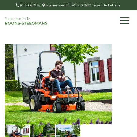
(013) 66 19 82
Sparrenweg (N174) 210 3980 Tessenderlo-Ham