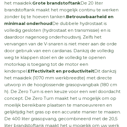
het maaidek.
Grote brandstoftank
De 20 liter
brandstoftank maakt het mogelijk continu te werken
zonder bij te hoeven tanken.
Betrouwbaarheid en
minimaal onderhoud
De dubbele hydrostaat is
volledig gesloten (hydrostaat en transmissie) en is
daardoor nagenoeg onderhoudsvrij. Zelfs het
vervangen van de V-snaren is niet meer aan de orde
door gebruik van een cardanas. Dankzij de volledig
weg te klappen stoel en de volledig te openen
motorkap is toegang tot de motor een
kinderspel.
Effectiviteit en productiviteit
Dit dankzij
het maaidek (1070 mm werkbreedte) met directe
uitworp in de hooglossende grasopvangbak (180 cm
h). De Zero Turn is een keuze voor een wel doordacht
concept. De Zero Turn maakt het u mogelijk om op
moeilijk bereikbare plaatsen te manoeuvreren en
gelijktijdig het gras op een accurate manier te maaien.
De 400 liter grasopvang, gecombineerd met de 20,5
liter brandstoftank maakt het u mogelijk om uw werk