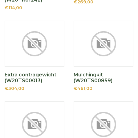
€269,00
€114,00
Extra contragewicht
Mulchingkit
(W20TS00013)
(W20TS00859)
€304,00
€461,00