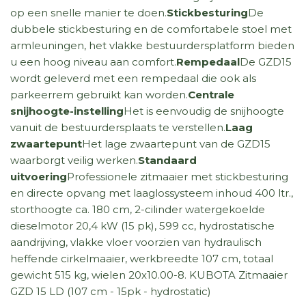
op een snelle manier te doen.
Stickbesturing
De
dubbele stickbesturing en de comfortabele stoel met
armleuningen, het vlakke bestuurdersplatform bieden
u een hoog niveau aan comfort.
Rempedaal
De GZD15
wordt geleverd met een rempedaal die ook als
parkeerrem gebruikt kan worden.
Centrale
snijhoogte-instelling
Het is eenvoudig de snijhoogte
vanuit de bestuurdersplaats te verstellen.
Laag
zwaartepunt
Het lage zwaartepunt van de GZD15
waarborgt veilig werken.
Standaard
uitvoering
Professionele zitmaaier met stickbesturing
en directe opvang met laaglossysteem inhoud 400 ltr.,
storthoogte ca. 180 cm, 2-cilinder watergekoelde
dieselmotor 20,4 kW (15 pk), 599 cc, hydrostatische
aandrijving, vlakke vloer voorzien van hydraulisch
heffende cirkelmaaier, werkbreedte 107 cm, totaal
gewicht 515 kg, wielen 20x10.00-8. KUBOTA Zitmaaier
GZD 15 LD (107 cm - 15pk - hydrostatic)