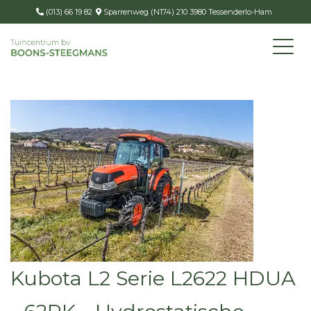
(013) 66 19 82
Sparrenweg (N174) 210 3980 Tessenderlo-Ham
Kubota L2 Serie L2622 HDUA