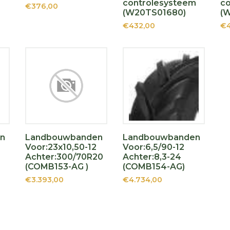
controlesysteem
c
€376,00
(W20TS01680)
(
€432,00
€4
n
Landbouwbanden
Landbouwbanden
Voor:23x10,50-12
Voor:6,5/90-12
Achter:300/70R20
Achter:8,3-24
(COMB153-AG )
(COMB154-AG)
€3.393,00
€4.734,00