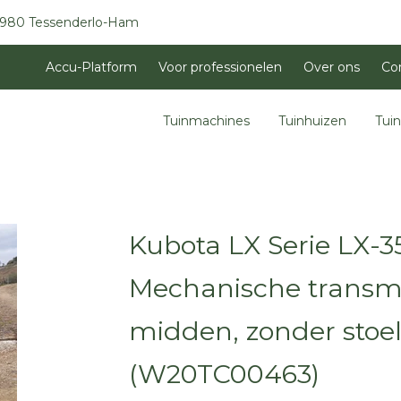
3980 Tessenderlo-Ham
Accu-Platform
Voor professionelen
Over ons
Co
Tuinmachines
Tuinhuizen
Tui
Kubota LX Serie LX-35
Mechanische transmis
midden, zonder stoel
(W20TC00463)