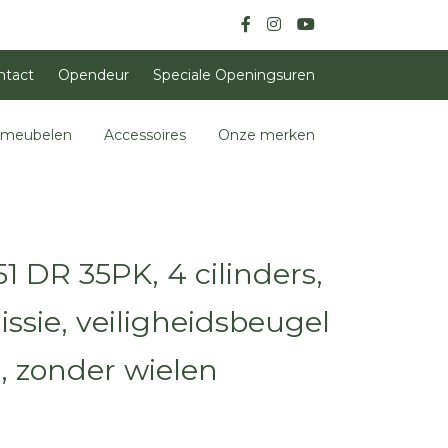
ntact
Opendeur
Speciale Openingsuren
nmeubelen
Accessoires
Onze merken
1 DR 35PK, 4 cilinders,
sie, veiligheidsbeugel
, zonder wielen