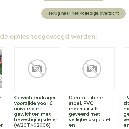
Terug naar het volledige overzicht
nde opties toegevoegd worden:
r
Gewichtendrager
Comfortabele
PV
voorzijde voor 6
stoel, PVC,
zi
universele
mechanisch
m
gewichten met
geveerd met
g
bevestigingsdelen
veiligheidsgordel
ve
en
(W20TK02006)
en
e