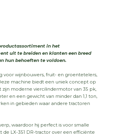
productassortiment in het
nt uit te breiden en klanten een breed
an hun behoeften te voldoen.
g voor wijnbouwers, fruit- en groentetelers,
. Deze machine biedt een uniek concept op
zijn moderne viercilindermotor van 35 pk,
ter en een gewicht van minder dan 1,1 ton,
rken in gebieden waar andere tractoren
rp, waardoor hij perfect is voor smalle
 de LX-351 DR-tractor over een efficiënte