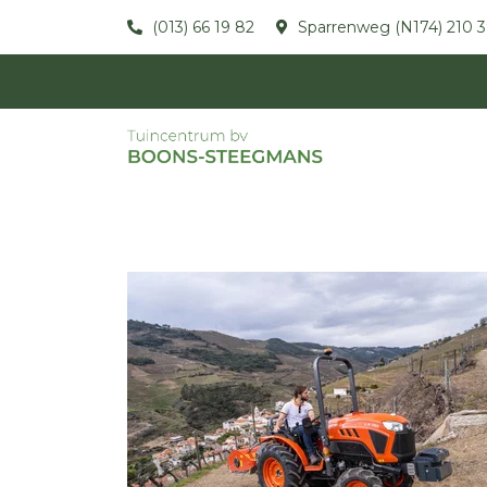
(013) 66 19 82
Sparrenweg (N174) 210 