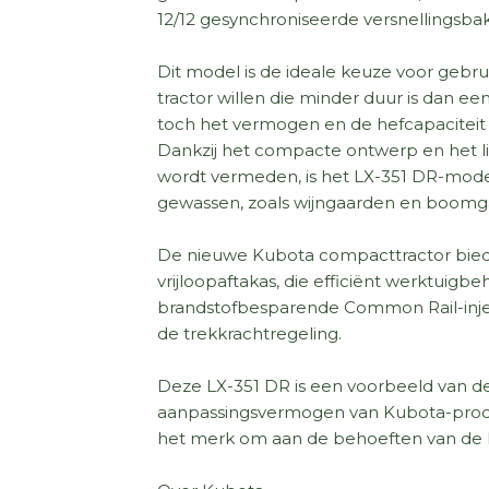
12/12 gesynchroniseerde versnellingsb
Dit model is de ideale keuze voor gebru
tractor willen die minder duur is dan ee
toch het vermogen en de hefcapaciteit
Dankzij het compacte ontwerp en het l
wordt vermeden, is het LX-351 DR-model
gewassen, zoals wijngaarden en boomg
De nieuwe Kubota compacttractor biedt
vrijloopaftakas, die efficiënt werktuigb
brandstofbesparende Common Rail-injec
de trekkrachtregeling.
Deze LX-351 DR is een voorbeeld van de
aanpassingsvermogen van Kubota-produ
het merk om aan de behoeften van de k