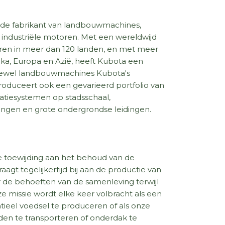
nde fabrikant van landbouwmachines,
industriële motoren. Met een wereldwijd
oren in meer dan 120 landen, en met meer
a, Europa en Azië, heeft Kubota een
 Hoewel landbouwmachines Kubota's
f produceert ook een gevarieerd portfolio van
atiesystemen op stadsschaal,
ningen en grote ondergrondse leidingen.
ze toewijding aan het behoud van de
gt ​​tegelijkertijd bij aan de productie van
or de behoeften van de samenleving terwijl
ze missie wordt elke keer volbracht als een
tieel voedsel te produceren of als onze
n te transporteren of onderdak te