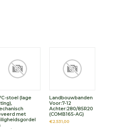
C-stoel (lage
Landbouwbanden
tting),
Voor:7-12
echanisch
Achter:280/85R20
eveerd met
(COMB165-AG)
iligheidsgordel
€2.531,00
n