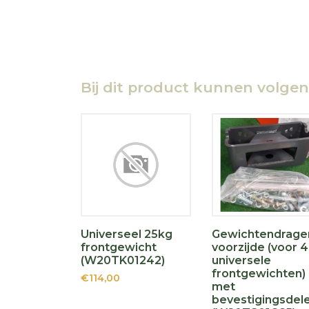
Bij dit product kunnen volge
Universeel 25kg
Gewichtendrage
frontgewicht
voorzijde (voor 4
(W20TK01242)
universele
frontgewichten)
€114,00
met
bevestigingsdel