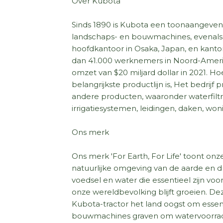
Over Kubota
Sinds 1890 is Kubota een toonaangeve
landschaps- en bouwmachines, evenals 
hoofdkantoor in Osaka, Japan, en kant
dan 41.000 werknemers in Noord-Amerik
omzet van $20 miljard dollar in 2021.
belangrijkste productlijn is, Het bedrij
andere producten, waaronder waterfiltr
irrigatiesystemen, leidingen, daken, wo
Ons merk
Ons merk 'For Earth, For Life' toont on
natuurlijke omgeving van de aarde en draa
voedsel en water die essentieel zijn vo
onze wereldbevolking blijft groeien. De
Kubota-tractor het land oogst om essen
bouwmachines graven om watervoorrade