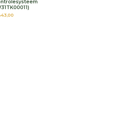
ontrolesysteem
W31TK00011)
43,00