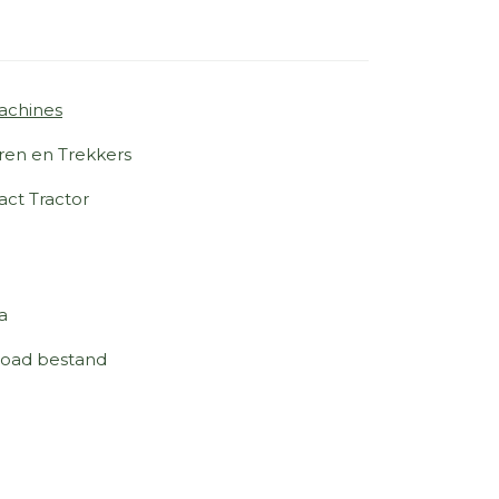
achines
ren en Trekkers
ct Tractor
a
oad bestand