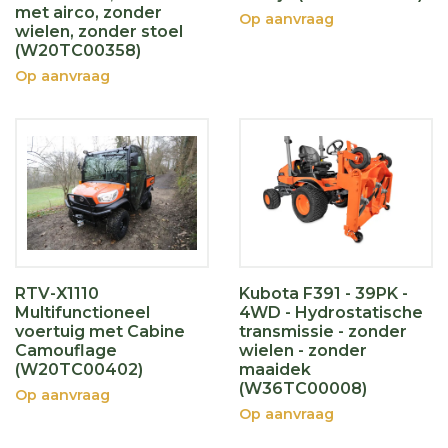
met airco, zonder
Op aanvraag
wielen, zonder stoel
(W20TC00358)
Op aanvraag
RTV-X1110
Kubota F391 - 39PK -
Multifunctioneel
4WD - Hydrostatische
voertuig met Cabine
transmissie - zonder
Camouflage
wielen - zonder
(W20TC00402)
maaidek
(W36TC00008)
Op aanvraag
Op aanvraag