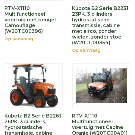
RTV-X1110
Kubota B2 Serie B2231
Multifunctioneel
23PK, 3 cilinders,
voertuig met beugel
hydrostatische
Camouflage
transmissie, cabine
(W20TC00396)
met airco, zonder
wielen, zonder stoel
Op aanvraag
(W20TC00354)
Op aanvraag
Kubota B2 Serie B2261
RTV-X1110
26PK, 3 cilinders,
Multifunctioneel
hydrostatische
voertuig met Cabine
transmissie, cabine
Oranje (W20TC00401)