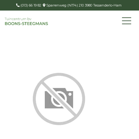
(013) 66 19 82
Sparrenweg (N174) 210 3980 Tessenderlo-Ham