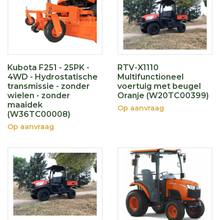
Kubota F251 - 25PK -
RTV-X1110
4WD - Hydrostatische
Multifunctioneel
transmissie - zonder
voertuig met beugel
wielen - zonder
Oranje (W20TC00399)
maaidek
Op aanvraag
(W36TC00008)
Op aanvraag