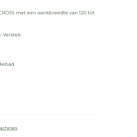
CROSS met een werkbreedte van 120 tot
– Verstek.
liebad
achines