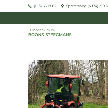
(013) 66 19 82
Sparrenweg (N174) 210 