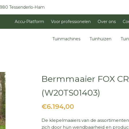
3980 Tessenderlo-Ham
Accu-Platform
Voor professionelen
Over ons
Co
Tuinmachines
Tuinhuizen
Tui
Bermmaaier FOX CR
(W20TS01403)
€6.194,00
De klepelmaaiers van de assortiment
zich door hun wendbaarheid en producti