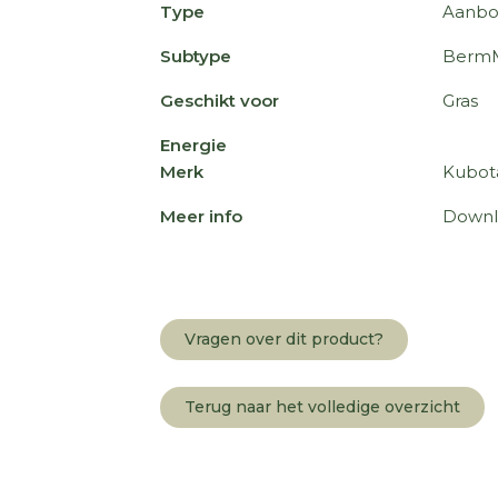
Type
Aanbo
Subtype
BermM
Geschikt voor
Gras
Energie
Merk
Kubot
Meer info
Downl
Vragen over dit product?
Terug naar het volledige overzicht