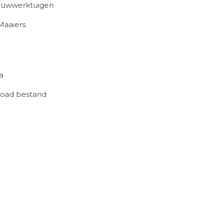
uwwerktuigen
aaiers
a
oad bestand