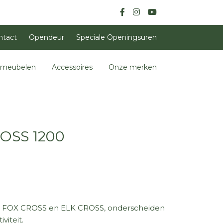
ntact
Opendeur
Speciale Openingsuren
nmeubelen
Accessoires
Onze merken
OSS 1200
en FOX CROSS en ELK CROSS, onderscheiden
viteit.