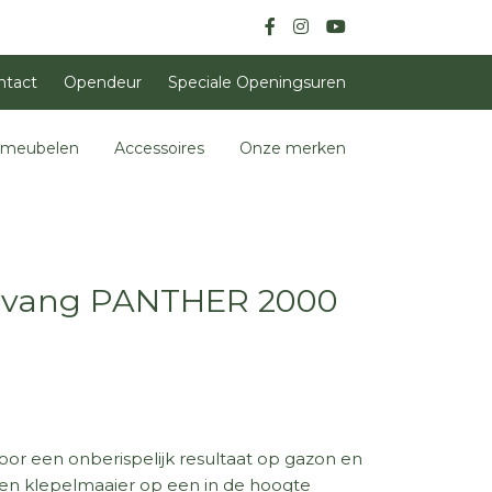
ntact
Opendeur
Speciale Openingsuren
nmeubelen
Accessoires
Onze merken
opvang PANTHER 2000
oor een onberispelijk resultaat op gazon en
gen klepelmaaier op een in de hoogte