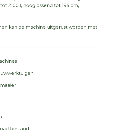
tot 2100 l, hooglossend tot 195 cm,
einen kan de machine uitgerust worden met
achines
uwwerktuigen
lmaaier
a
oad bestand