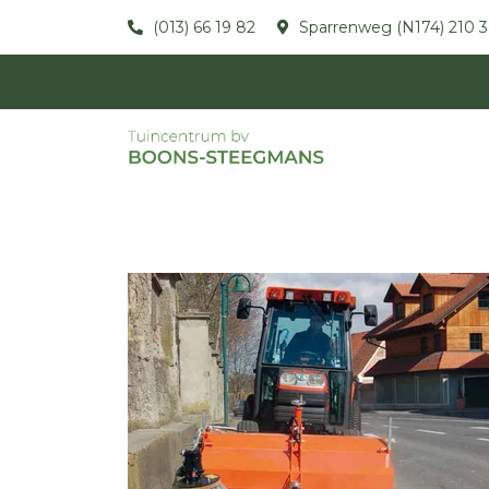
(013) 66 19 82
Sparrenweg (N174) 210 