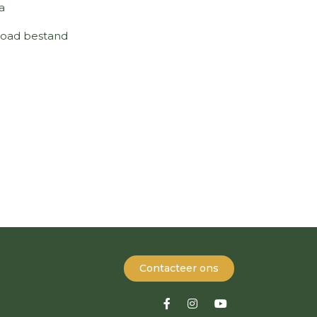
a
oad bestand
Contacteer ons