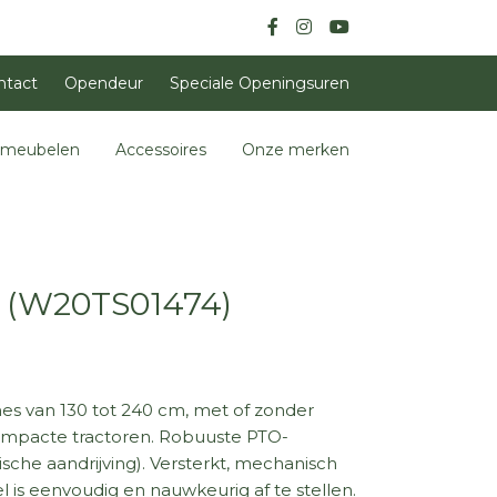
ntact
Opendeur
Speciale Openingsuren
nmeubelen
Accessoires
Onze merken
 (W20TS01474)
es van 130 tot 240 cm, met of zonder
compacte tractoren. Robuuste PTO-
che aandrijving). Versterkt, mechanisch
l is eenvoudig en nauwkeurig af te stellen.