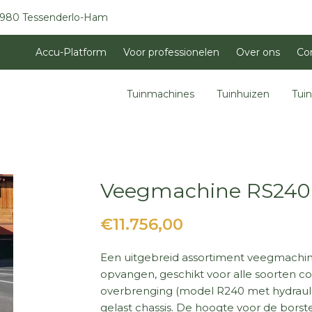
3980 Tessenderlo-Ham
Accu-Platform
Voor professionelen
Over ons
Co
Tuinmachines
Tuinhuizen
Tui
Veegmachine RS240
€11.756,00
Een uitgebreid assortiment veegmachin
opvangen, geschikt voor alle soorten 
overbrenging (model R240 met hydraulis
gelast chassis. De hoogte voor de borste