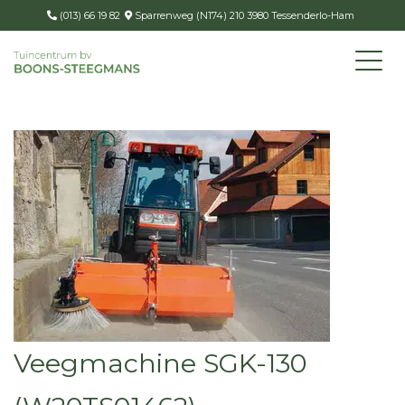
(013) 66 19 82
Sparrenweg (N174) 210 3980 Tessenderlo-Ham
Veegmachine SGK-130