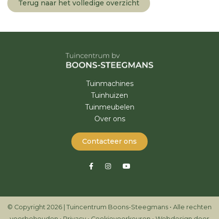
Terug naar het volledige overzicht
Tuinmachines
Tuinhuizen
Tuinmeubelen
Over ons
Contacteer ons
© Copyright 2026 | Tuincentrum Boons-Steegmans • Alle rechten
voorbehouden •
Privacy
•
Cookievoorkeuren
•
Webdesign door