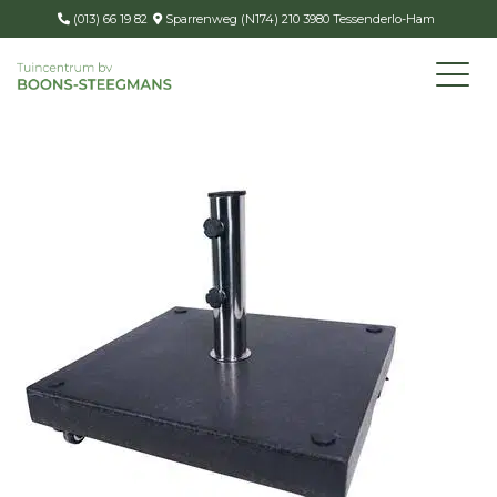
(013) 66 19 82
Sparrenweg (N174) 210 3980 Tessenderlo-Ham