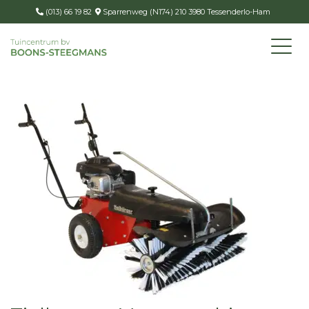
(013) 66 19 82
Sparrenweg (N174) 210 3980 Tessenderlo-Ham