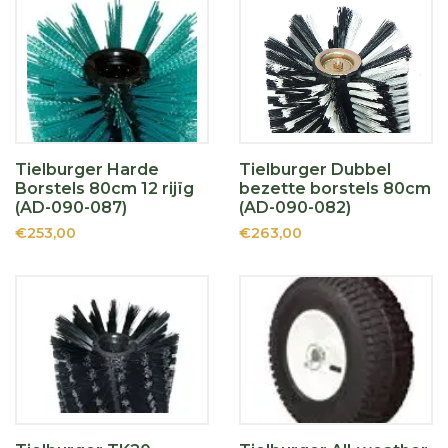
Tielburger Harde
Tielburger Dubbel
Borstels 80cm 12 rijïg
bezette borstels 80cm
(AD-090-087)
(AD-090-082)
€253,00
€263,00