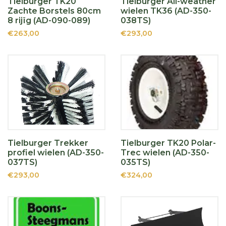
Tielburger TK20
Tielburger All-weather
Zachte Borstels 80cm
wielen TK36 (AD-350-
8 rijïg (AD-090-089)
038TS)
€263,00
€293,00
Tielburger Trekker
Tielburger TK20 Polar-
profiel wielen (AD-350-
Trec wielen (AD-350-
037TS)
035TS)
€293,00
€324,00