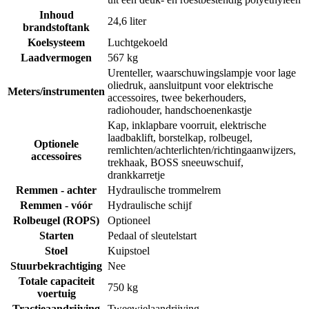
Inhoud
24,6 liter
brandstoftank
Koelsysteem
Luchtgekoeld
Laadvermogen
567 kg
Urenteller, waarschuwingslampje voor lage
oliedruk, aansluitpunt voor elektrische
Meters/instrumenten
accessoires, twee bekerhouders,
radiohouder, handschoenenkastje
Kap, inklapbare voorruit, elektrische
laadbaklift, borstelkap, rolbeugel,
Optionele
remlichten/achterlichten/richtingaanwijzers,
accessoires
trekhaak, BOSS sneeuwschuif,
drankkarretje
Remmen - achter
Hydraulische trommelrem
Remmen - vóór
Hydraulische schijf
Rolbeugel (ROPS)
Optioneel
Starten
Pedaal of sleutelstart
Stoel
Kuipstoel
Stuurbekrachtiging
Nee
Totale capaciteit
750 kg
voertuig
Tractieaandrijving
Tweewielaandrijving