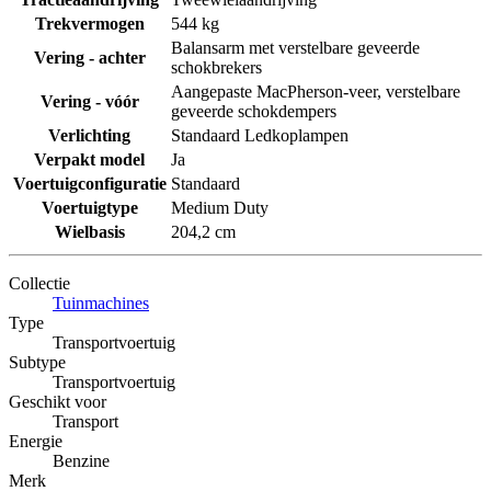
Trekvermogen
544 kg
Balansarm met verstelbare geveerde
Vering - achter
schokbrekers
Aangepaste MacPherson-veer, verstelbare
Vering - vóór
geveerde schokdempers
Verlichting
Standaard Ledkoplampen
Verpakt model
Ja
Voertuigconfiguratie
Standaard
Voertuigtype
Medium Duty
Wielbasis
204,2 cm
Collectie
Tuinmachines
Type
Transportvoertuig
Subtype
Transportvoertuig
Geschikt voor
Transport
Energie
Benzine
Merk