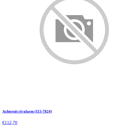
Achteruit rij-alarm (115-7824)
€112,70