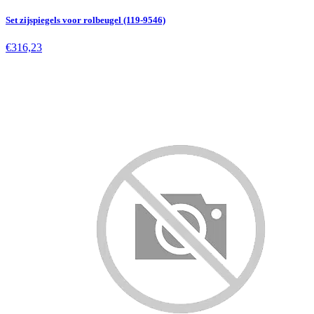
Set zijspiegels voor rolbeugel (119-9546)
€316,23