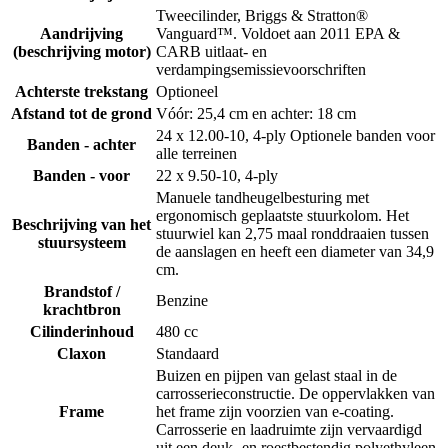
Tweecilinder, Briggs & Stratton®
Aandrijving
Vanguard™. Voldoet aan 2011 EPA &
(beschrijving motor)
CARB uitlaat- en
verdampingsemissievoorschriften
Achterste trekstang
Optioneel
Afstand tot de grond
Vóór: 25,4 cm en achter: 18 cm
24 x 12.00-10, 4-ply Optionele banden voor
Banden - achter
alle terreinen
Banden - voor
22 x 9.50-10, 4-ply
Manuele tandheugelbesturing met
ergonomisch geplaatste stuurkolom. Het
Beschrijving van het
stuurwiel kan 2,75 maal ronddraaien tussen
stuursysteem
de aanslagen en heeft een diameter van 34,9
cm.
Brandstof /
Benzine
krachtbron
Cilinderinhoud
480 cc
Claxon
Standaard
Buizen en pijpen van gelast staal in de
carrosserieconstructie. De oppervlakken van
Frame
het frame zijn voorzien van e-coating.
Carrosserie en laadruimte zijn vervaardigd
uit een deuk- en roestbestendig polyethyleen