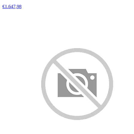
€1.647,98