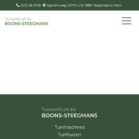
(013) 66 19 82
Sparrenweg (N174) 210 3980 Tessenderlo-Ham
Tuinmachines
Tuinhuizen