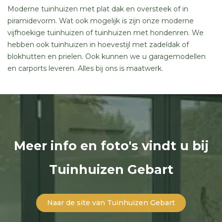
Moderne tuinhuizen met plat dak en oversteek of in
piramidevorm. Wat ook mogelijk is zijn onze moderne
vijfhoekige tuinhuizen of tuinhuizen met hondenren. We
hebben ook tuinhuizen in hoevestijl met zadeldak of
blokhutten en prielen. Ook kunnen we u garagemodellen
en carports leveren. Alles bij ons is maatwerk.
Meer info en foto's vindt u bij
Tuinhuizen Gebart
Naar de site van Tuinhuizen Gebart