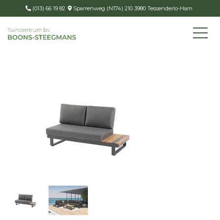
(013) 66 19 82
Sparrenweg (N174) 210 3980 Tessenderlo-Ham