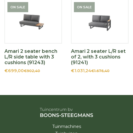
ON SALE
ON SALE
Amari 2 seater bench
Amari 2 seater L/R set
L/R side table with 3
of 2, with 3 cushions
cushions (91243)
(91241)
€699,00
€1.031,24
€902,40
€1.676,40
Tuinmachines