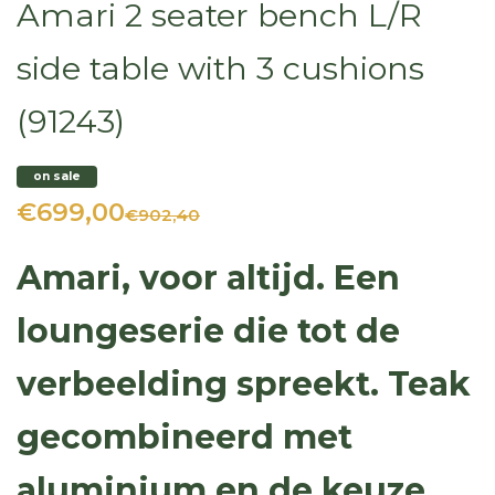
Amari 2 seater bench L/R
side table with 3 cushions
(91243)
on sale
€699,00
€902,40
Amari, voor altijd. Een
loungeserie die tot de
verbeelding spreekt. Teak
gecombineerd met
aluminium en de keuze