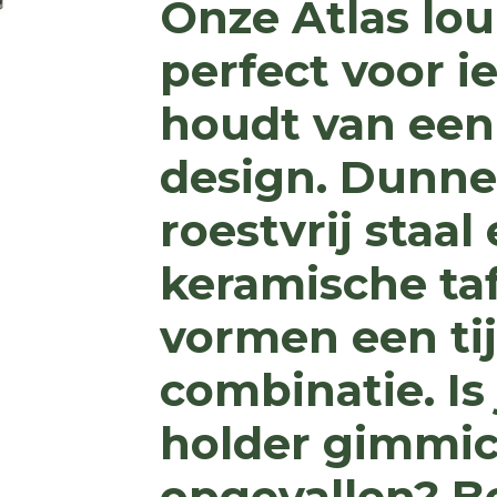
Onze Atlas lou
perfect voor i
houdt van een
design. Dunne
roestvrij staa
keramische ta
vormen een ti
combinatie. Is
holder gimmic
opgevallen? Be