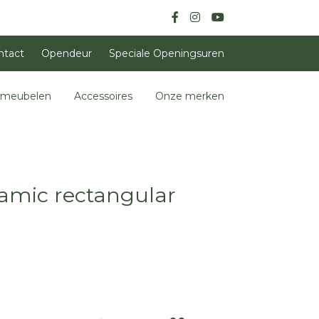
ntact
Opendeur
Speciale Openingsuren
nmeubelen
Accessoires
Onze merken
eramic rectangular