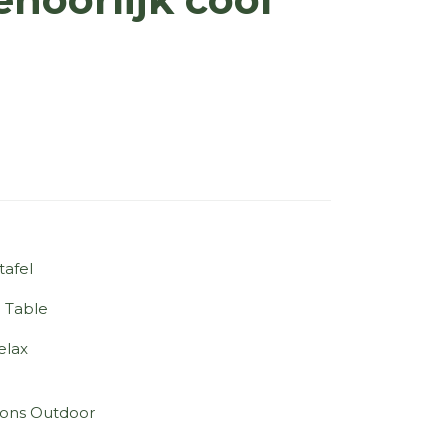
tafel
 Table
elax
sons Outdoor