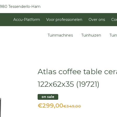
3980 Tessenderlo-Ham
Accu-Platform
Voor professionelen
Over ons
Co
Tuinmachines
Tuinhuizen
Tui
Atlas coffee table c
122x62x35 (19721)
on sale
€299,00
€349,00