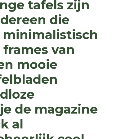
nge tafels zijn
edereen die
 minimalistisch
 frames van
l en mooie
felbladen
jdloze
 je de magazine
k al
hoorlijk cool