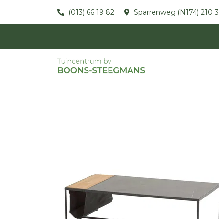
(013) 66 19 82
Sparrenweg (N174) 210 