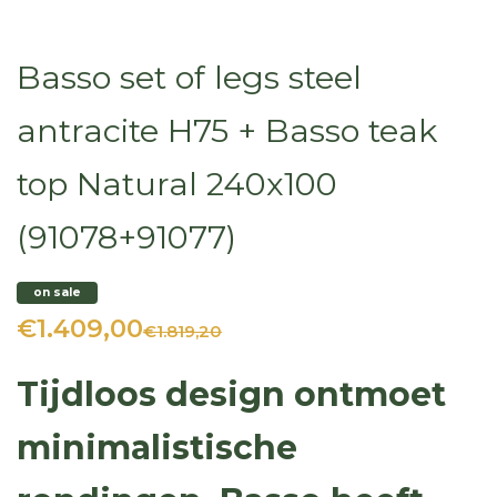
Basso set of legs steel
antracite H75 + Basso teak
top Natural 240x100
(91078+91077)
on sale
€1.409,00
€1.819,20
Tijdloos design ontmoet
minimalistische