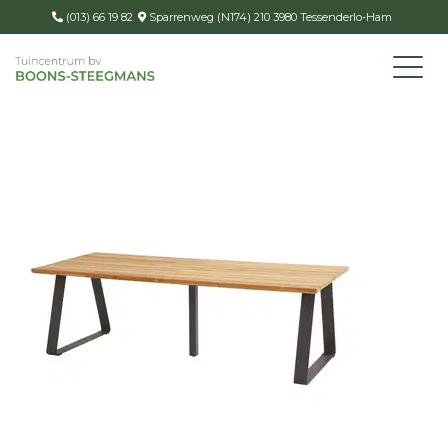
(013) 66 19 82
Sparrenweg (N174) 210 3980 Tessenderlo-Ham