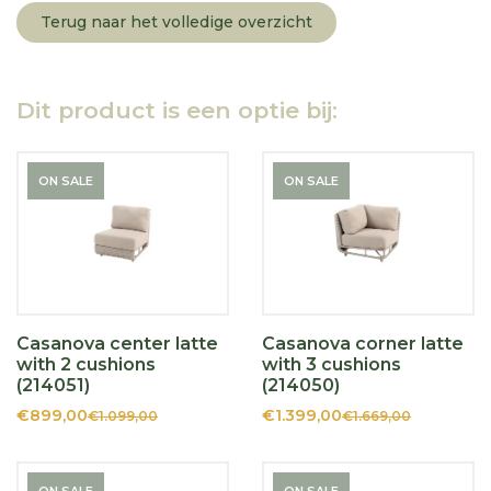
Terug naar het volledige overzicht
Dit product is een optie bij:
ON SALE
ON SALE
Casanova center latte
Casanova corner latte
with 2 cushions
with 3 cushions
(214051)
(214050)
€899,00
€1.399,00
€1.099,00
€1.669,00