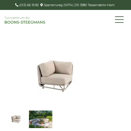
(013) 66 19 82
Sparrenweg (N174) 210 3980 Tessenderlo-Ham