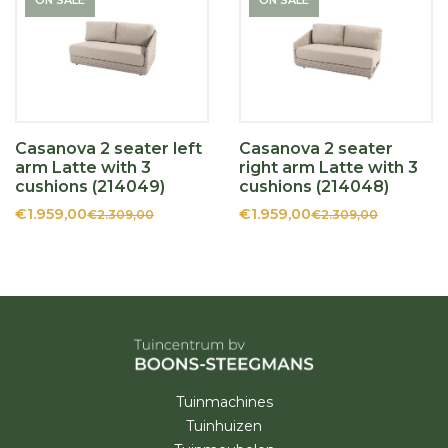
ON SALE
ON SALE
Casanova 2 seater left
Casanova 2 seater
arm Latte with 3
right arm Latte with 3
cushions (214049)
cushions (214048)
€1.959,00
€1.959,00
€2.309,00
€2.309,00
Tuinmachines
Tuinhuizen