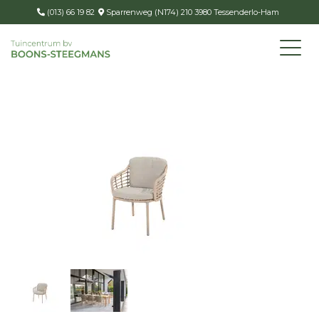
(013) 66 19 82
Sparrenweg (N174) 210 3980 Tessenderlo-Ham