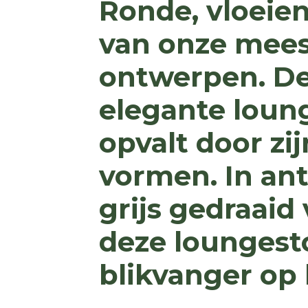
Ronde, vloeien
van onze mees
ontwerpen. De
elegante loung
opvalt door zi
vormen. In antr
grijs gedraaid
deze loungesto
blikvanger op 