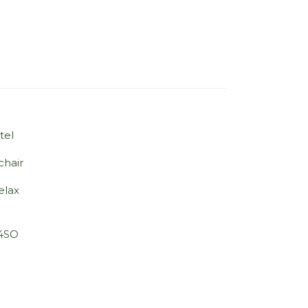
tel
chair
elax
 4SO