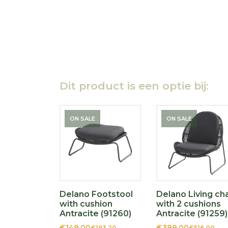
Dit product is een optie bij:
ON SALE
ON SALE
Delano Footstool
Delano Living cha
with cushion
with 2 cushions
Antracite (91260)
Antracite (91259)
€149,00
€399,00
€193,20
€516,00