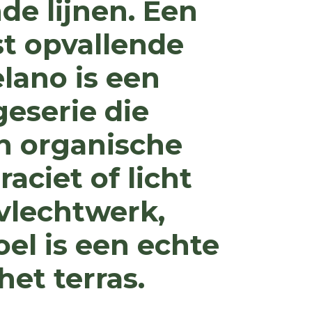
de lijnen. Een
t opvallende
lano is een
eserie die
jn organische
aciet of licht
 vlechtwerk,
el is een echte
het terras.