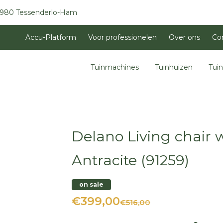
3980 Tessenderlo-Ham
Accu-Platform
Voor professionelen
Over ons
Co
Tuinmachines
Tuinhuizen
Tui
Delano Living chair 
Antracite (91259)
on sale
€399,00
€516,00