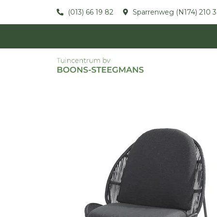
(013) 66 19 82
Sparrenweg (N174) 210 