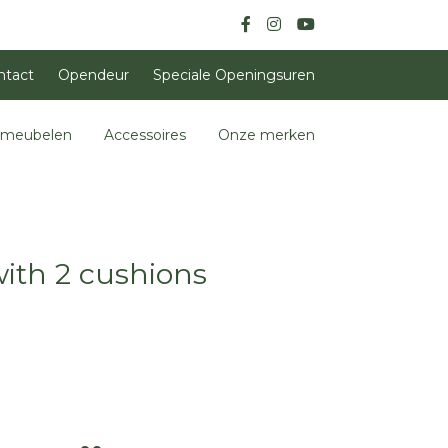
ntact
Opendeur
Speciale Openingsuren
nmeubelen
Accessoires
Onze merken
with 2 cushions