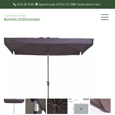
(013) 66 19 82
Sparrenweg (N174) 210 3980 Tessenderlo-Ham