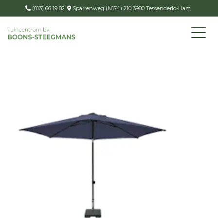
(013) 66 19 82
Sparrenweg (N174) 210 3980 Tessenderlo-Ham