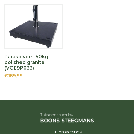
Parasolvoet 60kg
polished granite
(VOE9P033)
€189,99
Tuinmachines