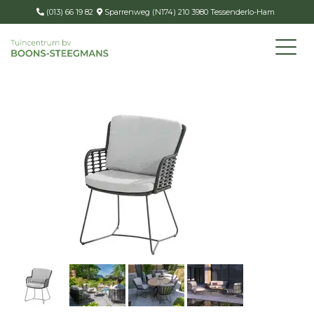
(013) 66 19 82
Sparrenweg (N174) 210 3980 Tessenderlo-Ham