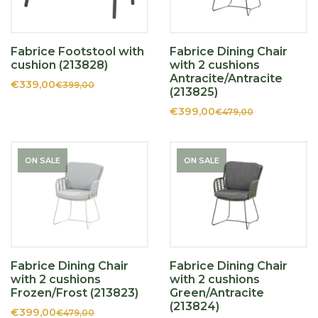
Fabrice Footstool with
Fabrice Dining Chair
cushion (213828)
with 2 cushions
Antracite/Antracite
€339,00
€399,00
(213825)
€399,00
€479,00
ON SALE
ON SALE
Fabrice Dining Chair
Fabrice Dining Chair
with 2 cushions
with 2 cushions
Frozen/Frost (213823)
Green/Antracite
(213824)
€399,00
€479,00