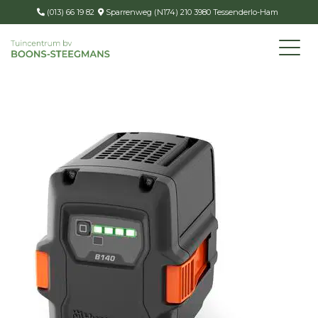
(013) 66 19 82
Sparrenweg (N174) 210 3980 Tessenderlo-Ham