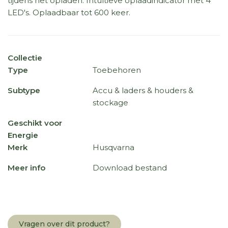
tijdens het opladen. Intuïtieve oplaadindicator met 4
LED's. Oplaadbaar tot 600 keer.
Collectie
Type
Toebehoren
Subtype
Accu & laders & houders &
stockage
Geschikt voor
Energie
Merk
Husqvarna
Meer info
Download bestand
Vragen over dit product?