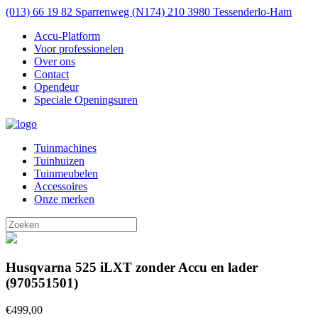
(013) 66 19 82
Sparrenweg (N174) 210 3980 Tessenderlo-Ham
Accu-Platform
Voor professionelen
Over ons
Contact
Opendeur
Speciale Openingsuren
Tuinmachines
Tuinhuizen
Tuinmeubelen
Accessoires
Onze merken
Husqvarna 525 iLXT zonder Accu en lader
(970551501)
€499,00