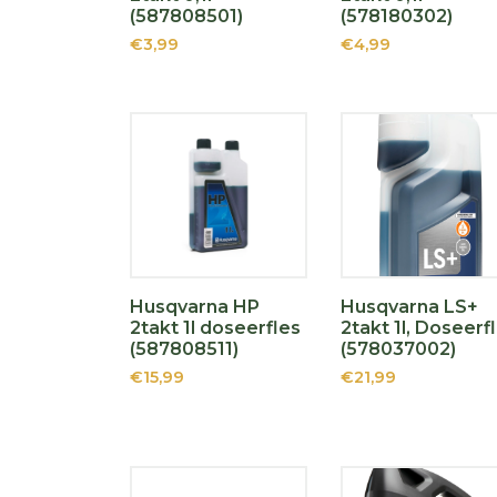
(587808501)
(578180302)
€3,99
€4,99
Husqvarna HP
Husqvarna LS+
2takt 1l doseerfles
2takt 1l, Doseerf
(587808511)
(578037002)
€15,99
€21,99