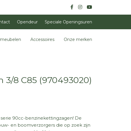
ntact
Opendeur
Speciale Openingsuren
nmeubelen
Accessoires
Onze merken
 3/8 C85 (970493020)
 serie 90cc-benzinekettingzagen! De
ouw- en boomverzorgers die op zoek zijn