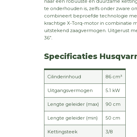
naar een robuuste en duurzame kettin
te onderhouden is, zelfs onder zware 
combineert beproefde technologie met
krachtige X-Torq-motor in combinatie 
uitstekend zaagvermogen. Uitgerust met
36”.
Specificaties Husqvar
Cilinderinhoud
86 cm³
Uitgangsvermogen
5.1 kW
Lengte geleider (max)
90 cm
Lengte geleider (min)
50 cm
Kettingsteek
3/8