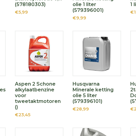
(578180303)
olie 1 liter
1 
(579396001)
€5,99
€1
€9,99
Aspen 2 Schone
Husqvarna
H
les
alkylaatbenzine
Minerale ketting
2t
voor
olie 5 liter
Do
tweetaktmotoren
(579396101)
(5
()
€28,99
€2
€23,45