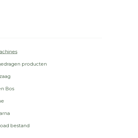
achines
edragen producten
zaag
en Bos
ne
arna
oad bestand