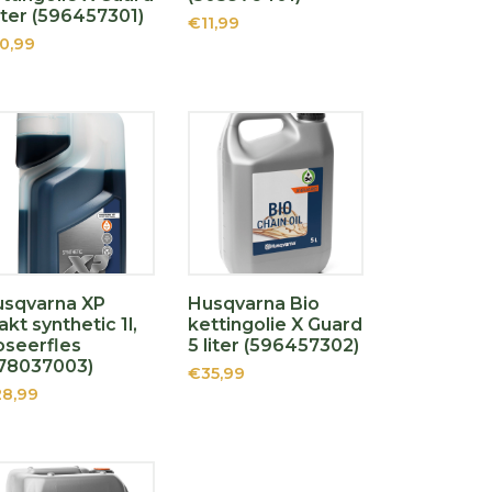
liter (596457301)
€11,99
0,99
usqvarna XP
Husqvarna Bio
akt synthetic 1l,
kettingolie X Guard
seerfles
5 liter (596457302)
78037003)
€35,99
8,99