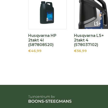
Husqvarna HP
Husqvarna LS+
2takt 4l
2takt 4
(587808520)
(578037102)
€46,99
€56,99