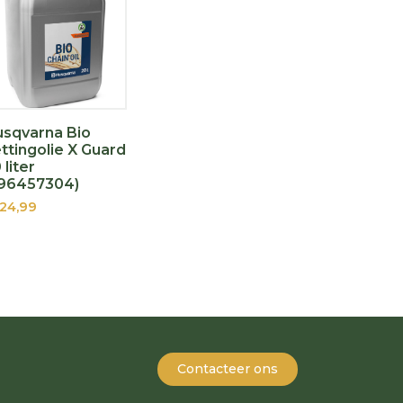
sqvarna Bio
ttingolie X Guard
 liter
596457304)
24,99
Contacteer ons