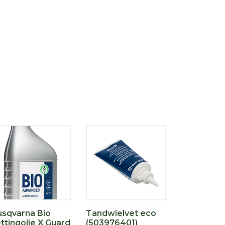
sqvarna Bio
Tandwielvet eco
ttingolie X Guard
(503976401)