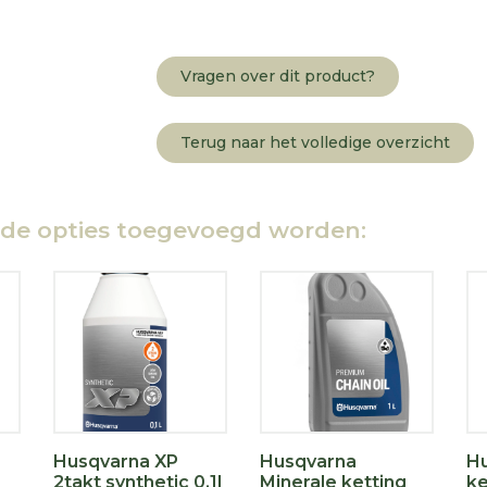
Vragen over dit product?
Terug naar het volledige overzicht
nde opties toegevoegd worden:
Husqvarna XP
Husqvarna
Hu
2takt synthetic 0,1l
Minerale ketting
ke