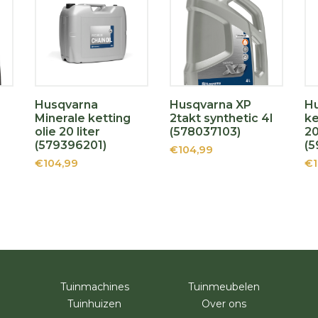
Husqvarna
Husqvarna XP
Hu
Minerale ketting
2takt synthetic 4l
ke
olie 20 liter
(578037103)
20
(579396201)
(
€104,99
€104,99
€1
Tuinmachines
Tuinmeubelen
Tuinhuizen
Over ons