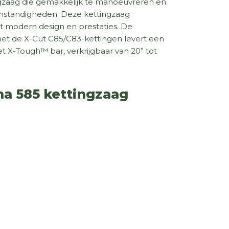
gzaag die gemakkelijk te manoeuvreren en
omstandigheden. Deze kettingzaag
 modern design en prestaties. De
met de X-Cut C85/C83-kettingen levert een
 X-Tough™ bar, verkrijgbaar van 20” tot
na 585 kettingzaag