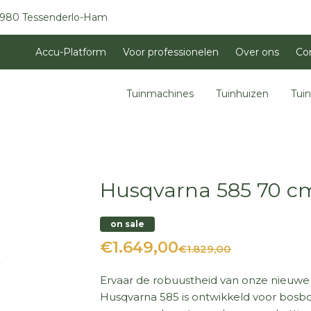
3980 Tessenderlo-Ham
Accu-Platform
Voor professionelen
Over ons
Co
Tuinmachines
Tuinhuizen
Tui
Husqvarna 585 70 cm
on sale
€1.649,00
€1.829,00
Ervaar de robuustheid van onze nieuwe
Husqvarna 585 is ontwikkeld voor bosb