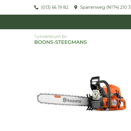
(013) 66 19 82
Sparrenweg (N174) 210 