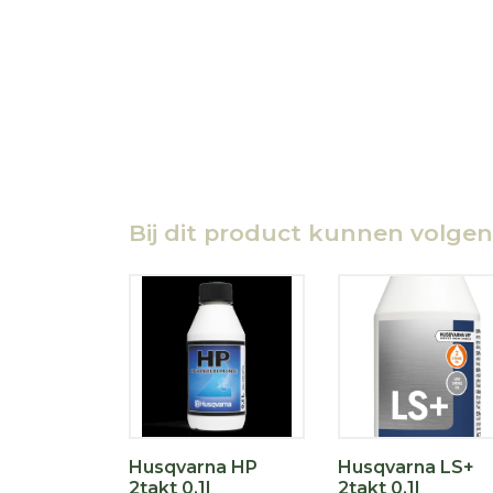
Bij dit product kunnen volge
Husqvarna HP
Husqvarna LS+
2takt 0,1l
2takt 0,1l