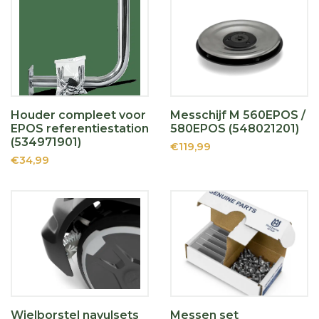
Houder compleet voor
Messchijf M 560EPOS /
EPOS referentiestation
580EPOS (548021201)
(534971901)
€119,99
€34,99
Wielborstel navulsets
Messen set