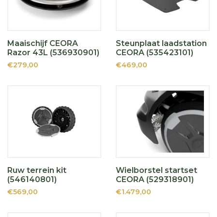
Maaischijf CEORA
Steunplaat laadstation
Razor 43L (536930901)
CEORA (535423101)
€279,00
€469,00
Ruw terrein kit
Wielborstel startset
(546140801)
CEORA (529318901)
€569,00
€1.479,00