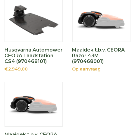
Husqvarna Automower
Maaidek t.b.v. CEORA
CEORA Laadstation
Razor 43M
CS4 (970468101)
(970468001)
€2.949,00
Op aanvraag
Maaidek t.b.v. CEORA