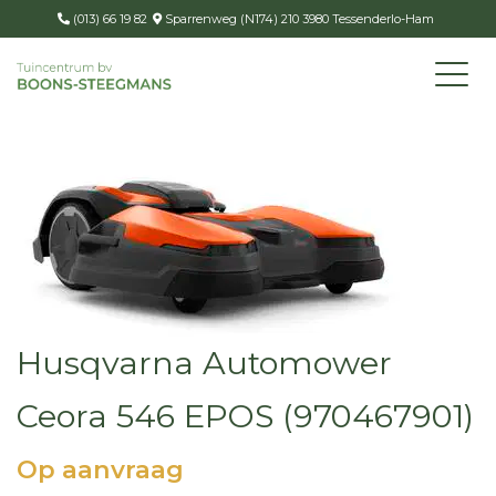
(013) 66 19 82
Sparrenweg (N174) 210 3980 Tessenderlo-Ham
Husqvarna Automower
Ceora 546 EPOS (970467901)
Op aanvraag