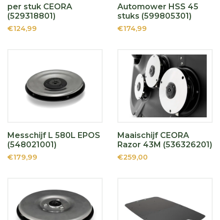
per stuk CEORA
Automower HSS 45
(529318801)
stuks (599805301)
€124,99
€174,99
Messchijf L 580L EPOS
Maaischijf CEORA
(548021001)
Razor 43M (536326201)
€179,99
€259,00