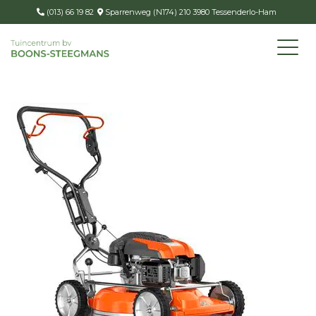
(013) 66 19 82
Sparrenweg (N174) 210 3980 Tessenderlo-Ham