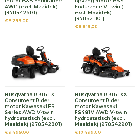
motor B&S Endurance
opvang motor B&S
AWD (excl. Maaidek)
Endurance V-twin (
(970542601)
excl. Maaidek)
(970621101)
€8.299,00
€8.819,00
Husqvarna R 316TX
Husqvarna R 316TsX
Consument Rider
Consument Rider
motor Kawasaki FS
motor Kawasaki
Series AWD V-twin
FS481V AWD V-twin
hydrostatisch (excl.
hydrostatisch (excl.
Maaidek) (970542801)
Maaidek) (970542901)
€9.499,00
€10.499,00