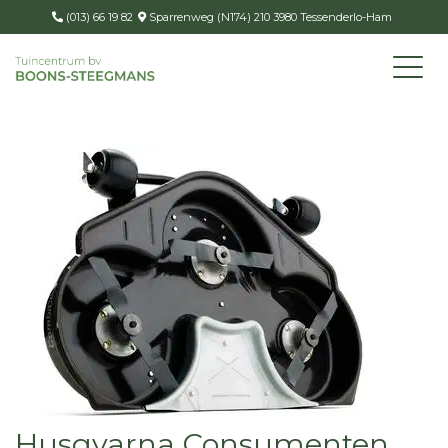
(013) 66 19 82
Sparrenweg (N174) 210 3980 Tessenderlo-Ham
Husqvarna Consumenten