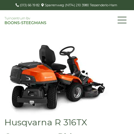
(013) 66 19 82
Sparrenweg (N174) 210 3980 Tessenderlo-Ham
Husqvarna R 316TX