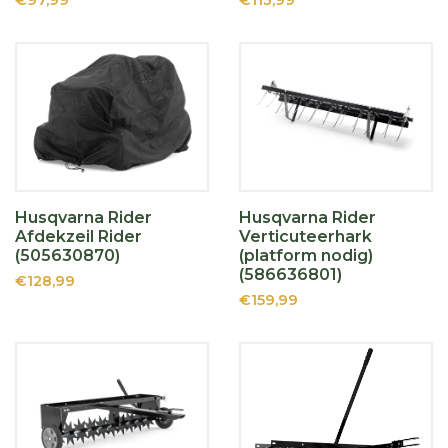
€97,99
€113,99
Husqvarna Rider
Husqvarna Rider
Afdekzeil Rider
Verticuteerhark
(505630870)
(platform nodig)
(586636801)
€128,99
€159,99