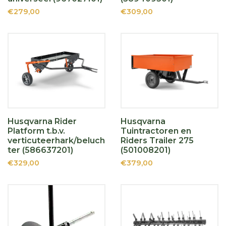
€279,00
€309,00
Husqvarna Rider
Husqvarna
Platform t.b.v.
Tuintractoren en
verticuteerhark/beluch
Riders Trailer 275
ter (586637201)
(501008201)
€329,00
€379,00