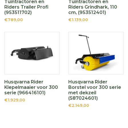
Tuintractoren en
Tuintractoren en
Riders Trailer Profi
Riders Grindhark, 110
(953511702)
cm, (953512401)
€789,00
€1.139,00
Husqvarna Rider
Husqvarna Rider
Klepelmaaier voor 300
Borstel voor 300 serie
serie (966416101)
met dekzeil
(587024601)
€1.929,00
€2.149,00