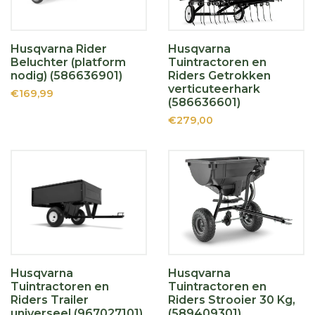
Husqvarna Rider
Husqvarna
Beluchter (platform
Tuintractoren en
nodig) (586636901)
Riders Getrokken
verticuteerhark
€169,99
(586636601)
€279,00
Husqvarna
Husqvarna
Tuintractoren en
Tuintractoren en
Riders Trailer
Riders Strooier 30 Kg,
universeel (967027101)
(589409301)