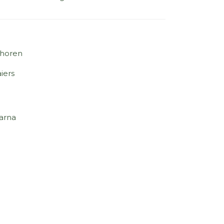
horen
iers
arna