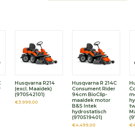
C
Husqvarna R214
Husqvarna R 214C
Hu
r
(excl. Maaidek)
Consument Rider
C
(970542101)
94cm BioClip-
mo
maaidek motor
hy
€3.999,00
B&S Intek
tw
hydrostatisch
Ma
(970519401)
(9
€4.499,00
€4