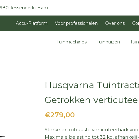
3980 Tessenderlo-Ham
Accu-Platform
Voor professionelen
Over ons
Co
Tuinmachines
Tuinhuizen
Tui
Husqvarna Tuintract
Getrokken verticutee
€279,00
Sterke en robuuste verticuteerhark voor
Maximale belasting tot 32 kg, afhankel