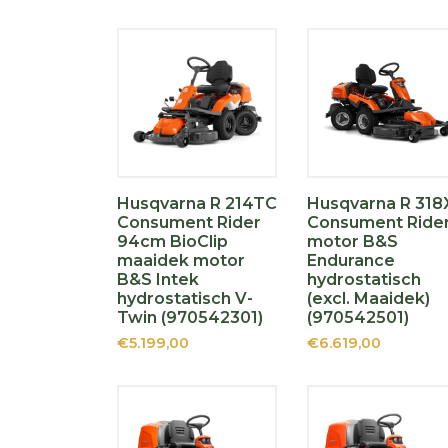
Husqvarna R 214TC
Husqvarna R 318
Consument Rider
Consument Ride
94cm BioClip
motor B&S
maaidek motor
Endurance
B&S Intek
hydrostatisch
hydrostatisch V-
(excl. Maaidek)
Twin (970542301)
(970542501)
€5.199,00
€6.619,00