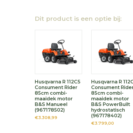
Dit product is een optie bij:
Husqvarna R 112C5
Husqvarna R 112
Consument Rider
Consument Ride
85cm combi-
85cm combi-
maaidek motor
maaidek motor
B&S Manueel
B&S PowerBuilt
(967178502)
hydrostatisch
(967178402)
€3.308,99
€3.799,00