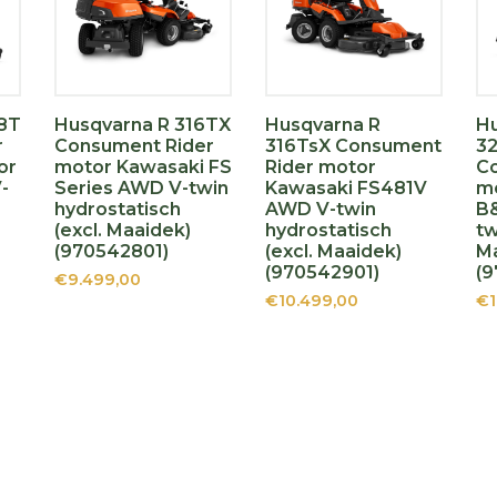
18T
Husqvarna R 316TX
Husqvarna R
H
r
Consument Rider
316TsX Consument
3
or
motor Kawasaki FS
Rider motor
C
-
Series AWD V-twin
Kawasaki FS481V
m
hydrostatisch
AWD V-twin
B&
(excl. Maaidek)
hydrostatisch
tw
(970542801)
(excl. Maaidek)
Ma
(970542901)
(9
€9.499,00
€10.499,00
€1