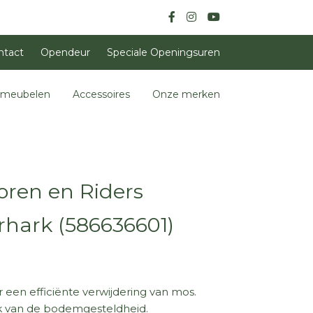
ntact
Opendeur
Speciale Openingsuren
nmeubelen
Accessoires
Onze merken
oren en Riders
rhark (586636601)
 een efficiënte verwijdering van mos.
ijk van de bodemgesteldheid.