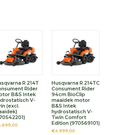
sqvarna R 214T
Husqvarna R 214TC
onsument Rider
Consument Rider
tor B&S Intek
94cm BioClip
drostatisch V-
maaidek motor
in (excl.
B&S Intek
aidek)
hydrostatisch V-
70542201)
Twin Comfort
Edition (970569101)
.699,00
€4.999,00