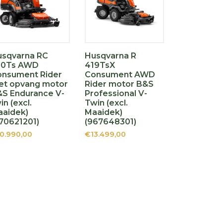
usqvarna RC
Husqvarna R
20Ts AWD
419TsX
onsument Rider
Consument AWD
et opvang motor
Rider motor B&S
S Endurance V-
Professional V-
in (excl.
Twin (excl.
aidek)
Maaidek)
70621201)
(967648301)
0.990,00
€13.499,00