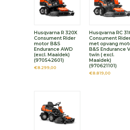
Husqvarna R 320X
Husqvarna RC 3
Consument Rider
Consument Ride
motor B&S
met opvang mot
Endurance AWD
B&S Endurance V
(excl. Maaidek)
twin ( excl.
(970542601)
Maaidek)
(970621101)
€8.299,00
€8.819,00