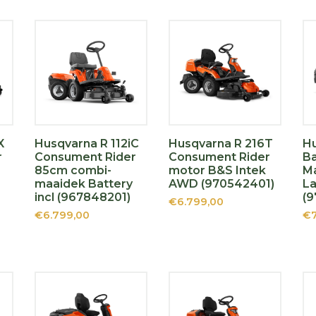
X
Husqvarna R 112iC
Husqvarna R 216T
Hu
r
Consument Rider
Consument Rider
Ba
85cm combi-
motor B&S Intek
Ma
maaidek Battery
AWD (970542401)
La
incl (967848201)
(
€6.799,00
€6.799,00
€7