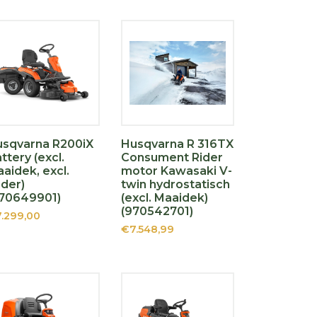
sqvarna R200iX
Husqvarna R 316TX
ttery (excl.
Consument Rider
aidek, excl.
motor Kawasaki V-
der)
twin hydrostatisch
970649901)
(excl. Maaidek)
(970542701)
.299,00
€7.548,99