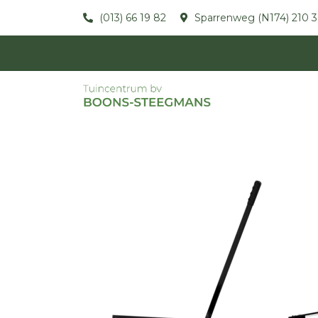
(013) 66 19 82
Sparrenweg (N174) 210 