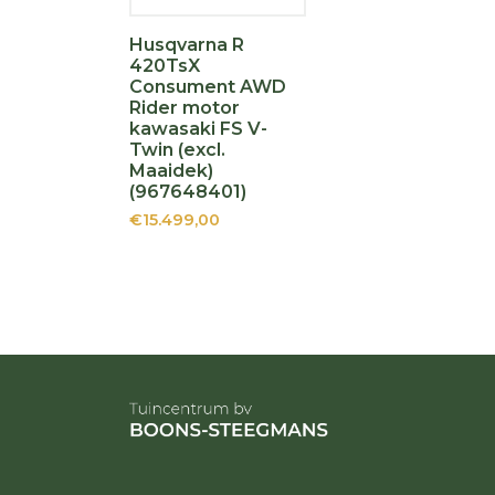
Husqvarna R
420TsX
Consument AWD
Rider motor
kawasaki FS V-
Twin (excl.
Maaidek)
(967648401)
€15.499,00