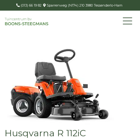
(013) 66 19 82
Sparrenweg (N174) 210 3980 Tessenderlo-Ham
Husqvarna R 112iC