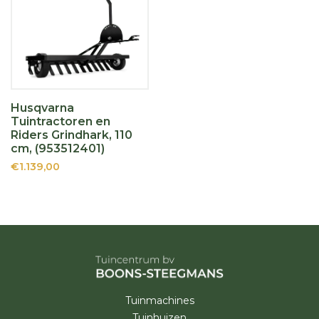
Husqvarna
Tuintractoren en
Riders Grindhark, 110
cm, (953512401)
€1.139,00
Tuinmachines
Tuinhuizen