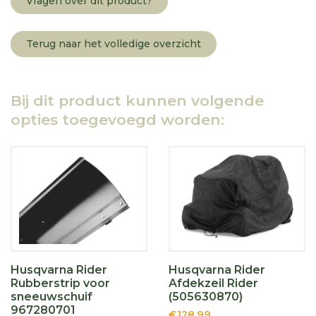
Vragen over dit product?
Terug naar het volledige overzicht
Bij dit product kunnen volgende
opties toegevoegd worden:
Husqvarna Rider
Husqvarna Rider
Rubberstrip voor
Afdekzeil Rider
sneeuwschuif
(505630870)
967280701
€128,99