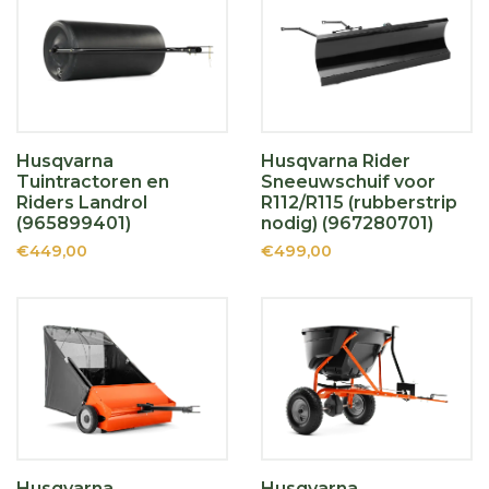
Husqvarna
Husqvarna Rider
Tuintractoren en
Sneeuwschuif voor
Riders Landrol
R112/R115 (rubberstrip
(965899401)
nodig) (967280701)
€449,00
€499,00
Husqvarna
Husqvarna