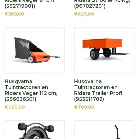
Riders Veger 91 cm,
Riders Strooier 75 Kg,
(582719901)
(967027201)
€569,00
€629,00
Husqvarna
Husqvarna
Tuintractoren en
Tuintractoren en
Riders Veger 112 cm,
Riders Trailer Profi
(586636501)
(953511702)
€689,00
€789,00