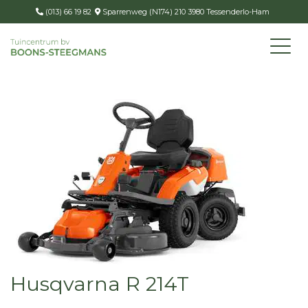
(013) 66 19 82
Sparrenweg (N174) 210 3980 Tessenderlo-Ham
Husqvarna R 214T