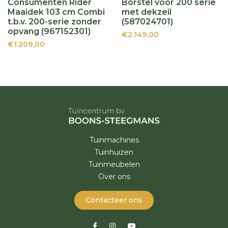
Consumenten Rider
Borstel voor 200 serie
Maaidek 103 cm Combi
met dekzeil
t.b.v. 200-serie zonder
(587024701)
opvang (967152301)
€2.149,00
€1.209,00
Tuinmachines
Tuinhuizen
Tuinmeubelen
Over ons
Contacteer ons