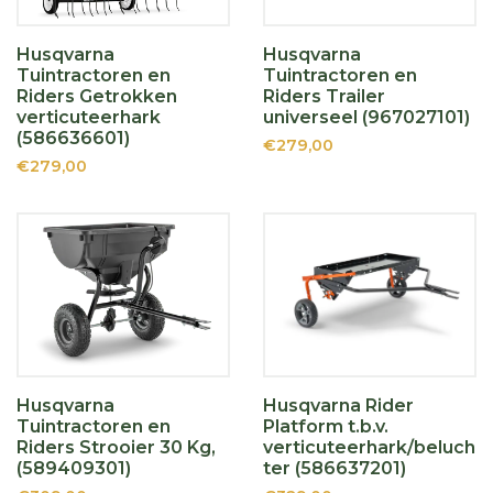
Husqvarna
Husqvarna
Tuintractoren en
Tuintractoren en
Riders Getrokken
Riders Trailer
verticuteerhark
universeel (967027101)
(586636601)
€279,00
€279,00
Husqvarna
Husqvarna Rider
Tuintractoren en
Platform t.b.v.
Riders Strooier 30 Kg,
verticuteerhark/beluch
(589409301)
ter (586637201)