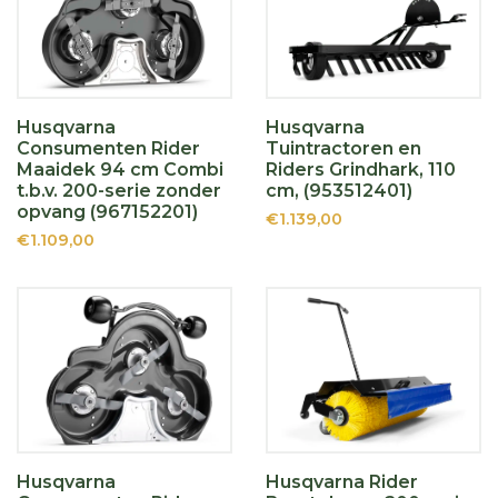
Husqvarna
Husqvarna
Consumenten Rider
Tuintractoren en
Maaidek 94 cm Combi
Riders Grindhark, 110
t.b.v. 200-serie zonder
cm, (953512401)
opvang (967152201)
€1.139,00
€1.109,00
Husqvarna
Husqvarna Rider