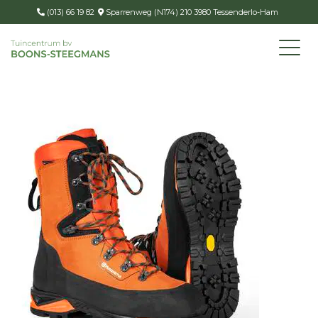
(013) 66 19 82
Sparrenweg (N174) 210 3980 Tessenderlo-Ham