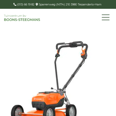
(013) 66 19 82
Sparrenweg (N174) 210 3980 Tessenderlo-Ham