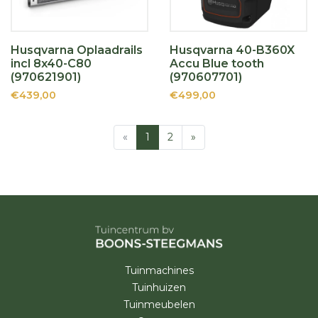
Husqvarna Oplaadrails
Husqvarna 40-B360X
incl 8x40-C80
Accu Blue tooth
(970621901)
(970607701)
€439,00
€499,00
«
1
2
»
Tuinmachines
Tuinhuizen
Tuinmeubelen