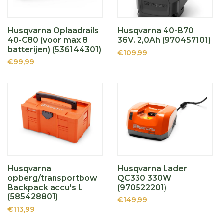
Husqvarna Oplaadrails
Husqvarna 40-B70
40-C80 (voor max 8
36V. 2,0Ah (970457101)
batterijen) (536144301)
€109,99
€99,99
Husqvarna
Husqvarna Lader
opberg/transportbow
QC330 330W
Backpack accu's L
(970522201)
(585428801)
€149,99
€113,99