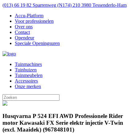
(013) 66 19 82
Sparrenweg (N174) 210 3980 Tessenderlo-Ham
Accu-Platform
Voor professionelen
Over ons
Contact
Opendeur
Speciale Openingsuren
Tuinmachines
Tuinhuizen
Tuinmeubelen
Accessoires
Onze merken
Husqvarna P 524 EFI AWD Professionele Rider
motor Kawasaki FX Serie elektr injectie V-Twin
(excl. Maaidek) (967848101)