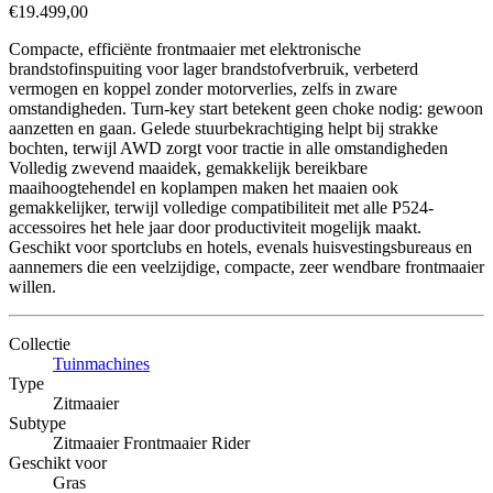
€19.499,00
Compacte, efficiënte frontmaaier met elektronische
brandstofinspuiting voor lager brandstofverbruik, verbeterd
vermogen en koppel zonder motorverlies, zelfs in zware
omstandigheden. Turn-key start betekent geen choke nodig: gewoon
aanzetten en gaan. Gelede stuurbekrachtiging helpt bij strakke
bochten, terwijl AWD zorgt voor tractie in alle omstandigheden
Volledig zwevend maaidek, gemakkelijk bereikbare
maaihoogtehendel en koplampen maken het maaien ook
gemakkelijker, terwijl volledige compatibiliteit met alle P524-
accessoires het hele jaar door productiviteit mogelijk maakt.
Geschikt voor sportclubs en hotels, evenals huisvestingsbureaus en
aannemers die een veelzijdige, compacte, zeer wendbare frontmaaier
willen.
Collectie
Tuinmachines
Type
Zitmaaier
Subtype
Zitmaaier Frontmaaier Rider
Geschikt voor
Gras