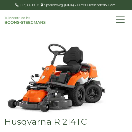
(013) 66 19 82
Sparrenweg (N174) 210 3980 Tessenderlo-Ham
Husqvarna R 214TC