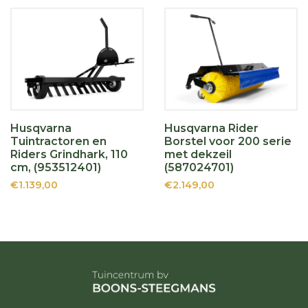
Husqvarna
Husqvarna Rider
Tuintractoren en
Borstel voor 200 serie
Riders Grindhark, 110
met dekzeil
cm, (953512401)
(587024701)
€1.139,00
€2.149,00