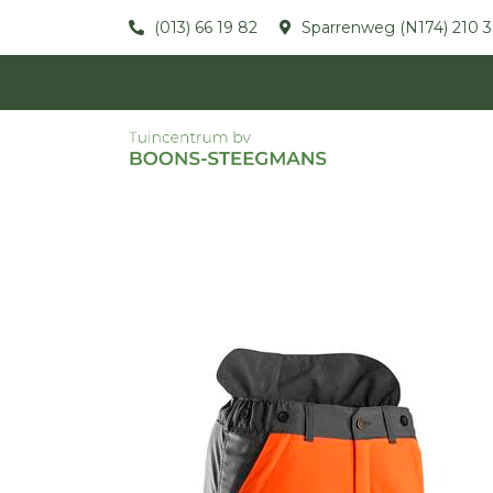
(013) 66 19 82
Sparrenweg (N174) 210 