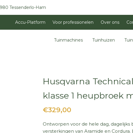
3980 Tessenderlo-Ham
Accu-Platform
Voor professionelen
Over ons
Co
Tuinmachines
Tuinhuizen
Tui
Husqvarna Technical
klasse 1 heupbroek 
€329,00
Ontworpen voor de hele dag, dagelijks 
versterkingen van Aramide en Cordura. L