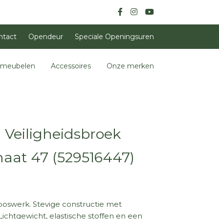
ntact
Opendeur
Speciale Openingsuren
nmeubelen
Accessoires
Onze merken
 Veiligheidsbroek
maat 47 (529516447)
boswerk. Stevige constructie met
ichtgewicht, elastische stoffen en een