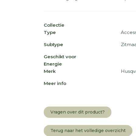
Collectie
Type
Access
Subtype
Zitmaa
Geschikt voor
Energie
Merk
Husqv
Meer info
Vragen over dit product?
Terug naar het volledige overzicht