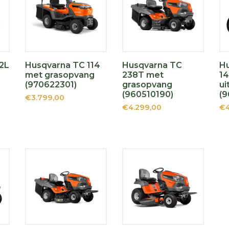
2L
Husqvarna TC 114
Husqvarna TC
H
met grasopvang
238T met
14
(970622301)
grasopvang
ui
(960510190)
(
€3.799,00
€4.299,00
€4