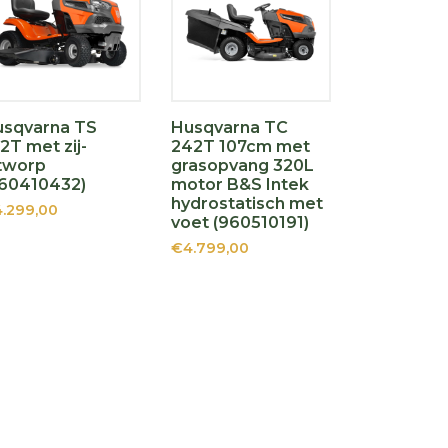
usqvarna TS
Husqvarna TC
2T met zij-
242T 107cm met
tworp
grasopvang 320L
960410432)
motor B&S Intek
hydrostatisch met
.299,00
voet (960510191)
€4.799,00