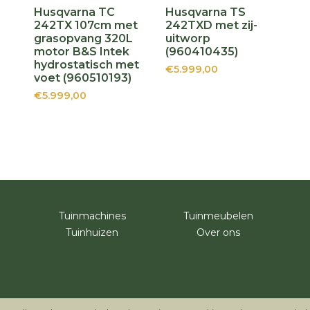
Husqvarna TC
Husqvarna TS
242TX 107cm met
242TXD met zij-
grasopvang 320L
uitworp
motor B&S Intek
(960410435)
hydrostatisch met
€5.999,00
voet (960510193)
€5.999,00
Tuinmachines
Tuinmeubelen
Tuinhuizen
Over ons