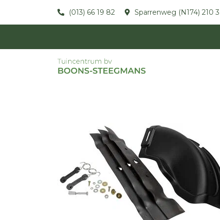
(013) 66 19 82
Sparrenweg (N174) 210 