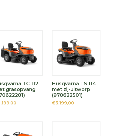
sqvarna TC 112
Husqvarna TS 114
et grasopvang
met zij-uitworp
70622201)
(970622501)
.199,00
€3.199,00