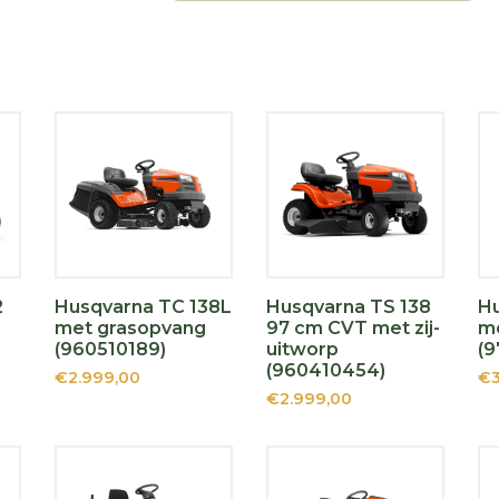
2
Husqvarna TC 138L
Husqvarna TS 138
Hu
met grasopvang
97 cm CVT met zij-
m
(960510189)
uitworp
(9
(960410454)
€2.999,00
€3
€2.999,00