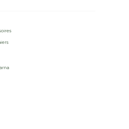
oires
iers
arna