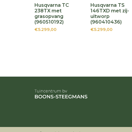
Husqvarna TC
Husqvarna TS
238TX met
146TXD met zij-
grasopvang
uitworp
(960510192)
(960410436)
€5.299,00
€5.299,00