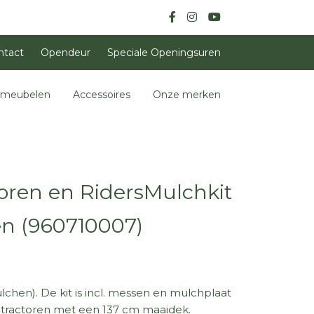
ntact
Opendeur
Speciale Openingsuren
nmeubelen
Accessoires
Onze merken
oren en RidersMulchkit
en (960710007)
hen). De kit is incl. messen en mulchplaat
T tractoren met een 137 cm maaidek.