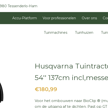
3980 Tessenderlo-Ham
Accu-Platform
Voor professionelen
Over ons
Co
Tuinmachines
Tuinhuizen
Tui
Husqvarna Tuintract
54'' 137cm incl,mess
€180,99
Voor het ombouwen naar BioClip ® (mulc
om de uitgang af te dichten. Past op G