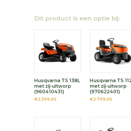
Dit product is een optie bij:
Husqvarna TS 138L
Husqvarna TS 11
met zij-uitworp
met zij-uitworp
(960410431)
(970622401)
€2.399,00
€2.799,00