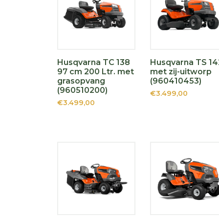
Husqvarna TC 138
Husqvarna TS 14
97 cm 200 Ltr. met
met zij-uitworp
grasopvang
(960410453)
(960510200)
€3.499,00
€3.499,00