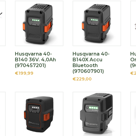
r
Husqvarna 40-
Husqvarna 40-
H
B140 36V. 4,0Ah
B140X Accu
O
(970457201)
Bluetooth
(9
(970607901)
€199,99
€2
€229,00