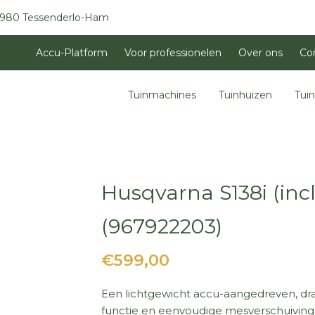
3980 Tessenderlo-Ham
Accu-Platform
Voor professionelen
Over ons
Co
Tuinmachines
Tuinhuizen
Tui
Husqvarna S138i (inc
(967922203)
€599,00
Een lichtgewicht accu-aangedreven, dr
functie en eenvoudige mesverschuiving