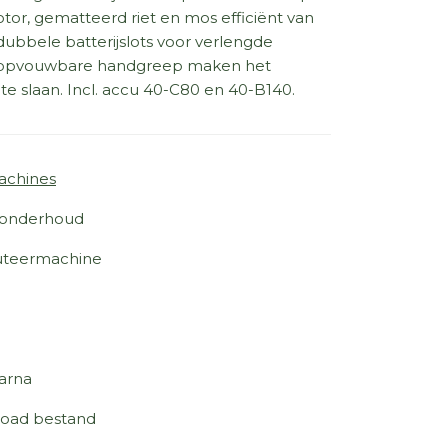
tor, gematteerd riet en mos efficiënt van
ubbele batterijslots voor verlengde
e opvouwbare handgreep maken het
e slaan. Incl. accu 40-C80 en 40-B140.
achines
onderhoud
cuteermachine
arna
oad bestand