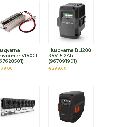
usqvarna
Husqvarna BLi200
mvormer VI600F
36V. 5,2Ah
67628501)
(967091901)
79,00
€299,00