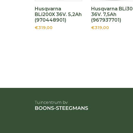
Husqvarna
Husqvarna BLi30
BLi200X 36V. 5,2Ah
36V. 7,5Ah
(970448901)
(967937701)
€319,00
€319,00