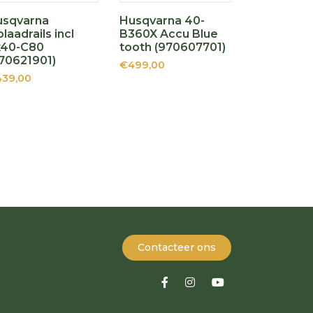
usqvarna
Husqvarna 40-
laadrails incl
B360X Accu Blue
x40-C80
tooth (970607701)
70621901)
€499,00
39,00
Contacteer ons