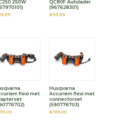
C250 250W
QC80F Autolader
67970101)
(967628301)
9,99
€99,99
usqvarna
Husqvarna
curiem flexi met
Accuriem flexi met
apterset
connectorset
90776702)
(590776703)
99,00
€199,00