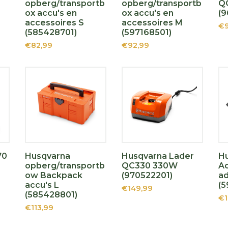
opberg/transportb
opberg/transportb
Q
ox accu's en
ox accu's en
(9
accessoires S
accessoires M
€9
(585428701)
(597168501)
€82,99
€92,99
70
Husqvarna
Husqvarna Lader
H
opberg/transportb
QC330 330W
Ac
ow Backpack
(970522201)
ad
accu's L
(5
€149,99
(585428801)
€1
€113,99