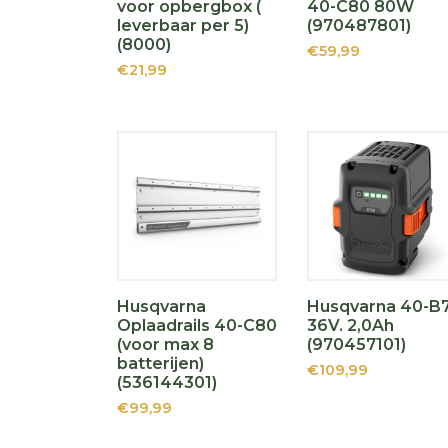
voor opbergbox (
40-C80 80W
leverbaar per 5)
(970487801)
(8000)
€59,99
€21,99
Husqvarna
Husqvarna 40-B
Oplaadrails 40-C80
36V. 2,0Ah
(voor max 8
(970457101)
batterijen)
€109,99
(536144301)
€99,99