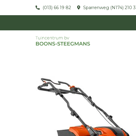
(013) 66 19 82
Sparrenweg (N174) 210 