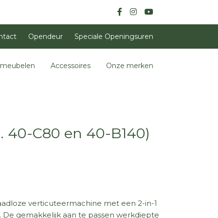
ntact
Opendeur
Speciale Openingsuren
nmeubelen
Accessoires
Onze merken
l. 40-C80 en 40-B140)
aadloze verticuteermachine met een 2-in-1
. De gemakkelijk aan te passen werkdiepte