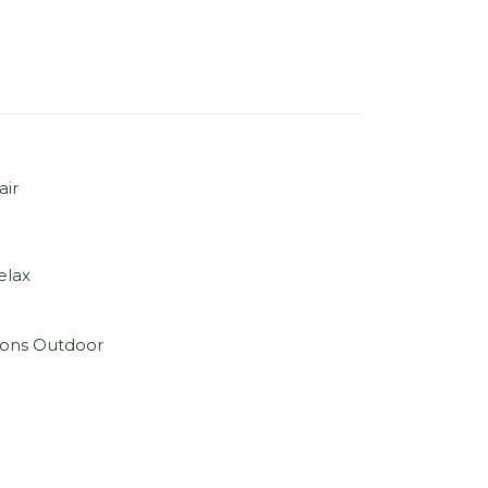
air
elax
sons Outdoor