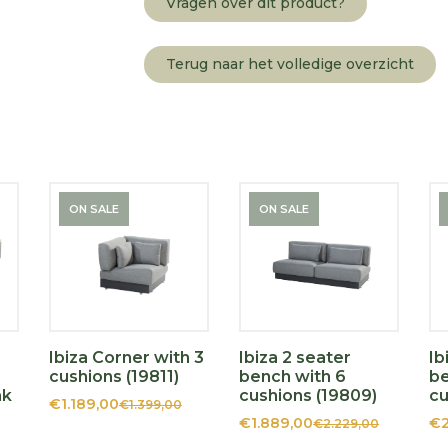
Vragen over dit product?
Terug naar het volledige overzicht
ON SALE
ON SALE
Ibiza Corner with 3
Ibiza 2 seater
Ib
cushions (19811)
bench with 6
be
ak
cushions (19809)
cu
€1.189,00
€1.399,00
€1.889,00
€2
€2.229,00