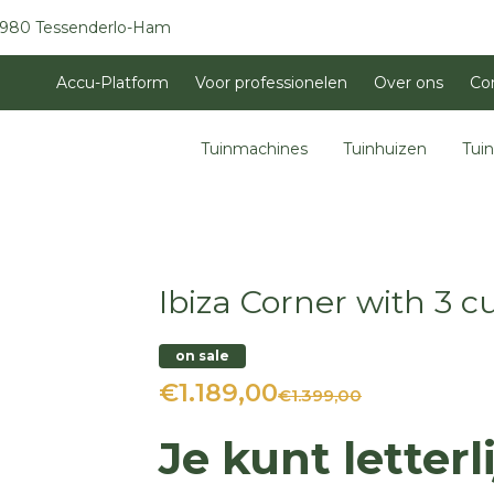
3980 Tessenderlo-Ham
Accu-Platform
Voor professionelen
Over ons
Co
Tuinmachines
Tuinhuizen
Tui
Ibiza Corner with 3 cu
on sale
€1.189,00
€1.399,00
Je kunt letterl