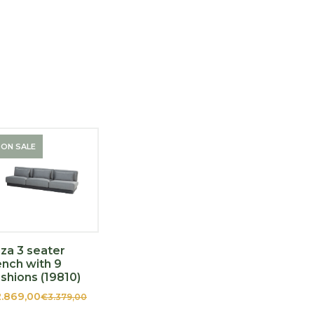
ON SALE
iza 3 seater
nch with 9
shions (19810)
.869,00
€3.379,00