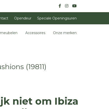
ntact
Opendeur
Speciale Openingsuren
nmeubelen
Accessoires
Onze merken
shions (19811)
ijk niet om Ibiza