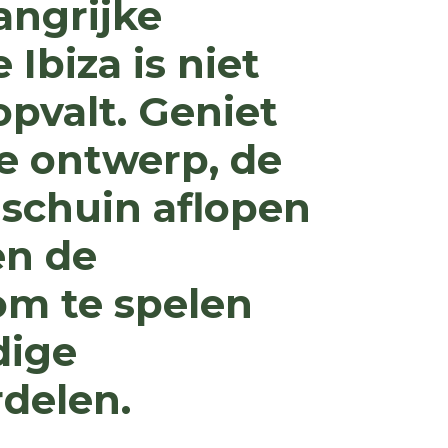
ngrijke
Ibiza is niet
opvalt. Geniet
e ontwerp, de
 schuin aflopen
en de
om te spelen
dige
delen.