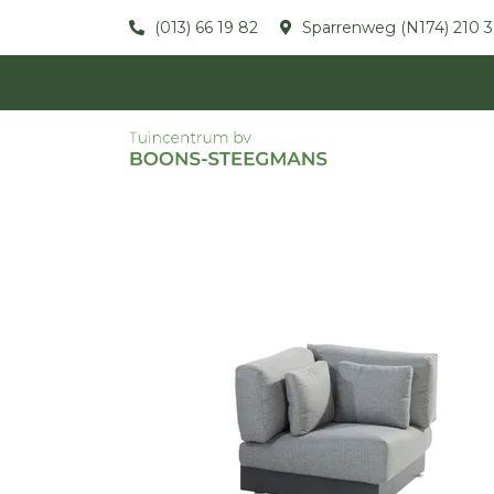
(013) 66 19 82
Sparrenweg (N174) 210 