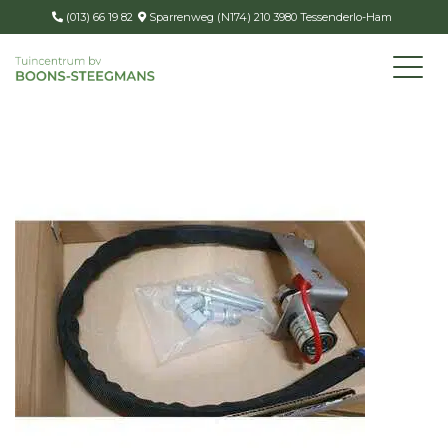
(013) 66 19 82
Sparrenweg (N174) 210 3980 Tessenderlo-Ham