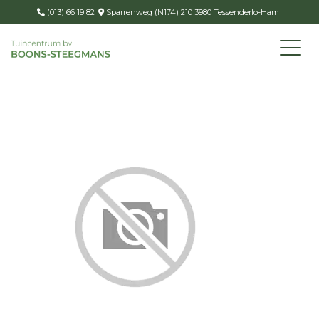
(013) 66 19 82
Sparrenweg (N174) 210 3980 Tessenderlo-Ham