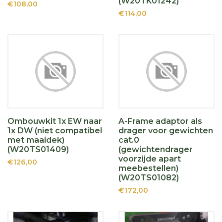
(W20TK01242)
€108,00
€114,00
Ombouwkit 1x EW naar
A-Frame adaptor als
1x DW (niet compatibel
drager voor gewichten
met maaidek)
cat.0
(W20TS01409)
(gewichtendrager
voorzijde apart
€126,00
meebestellen)
(W20TS01082)
€172,00