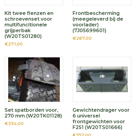
Kit twee flenzen en
Frontbescherming
schroevenset voor
(meegeleverd bij de
multifuncitionele
voorlader)
grijperbak
(7J05699601)
(W20TS01280)
€287,00
€271,00
Set spatborden voor,
Gewichtendrager voor
270 mm (W20TK01128)
6 universel
frontgewichten voor
€334,00
F251 (W20TS01666)
€352,00