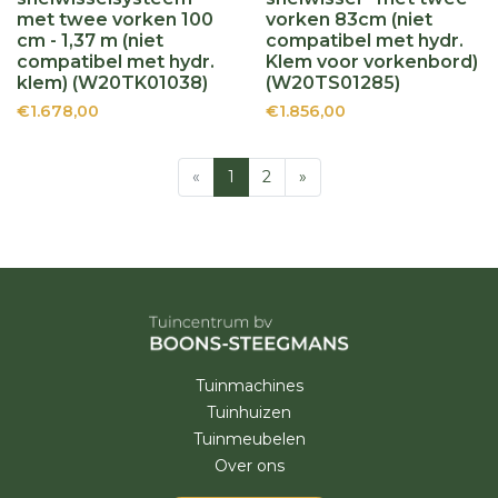
met twee vorken 100
vorken 83cm (niet
cm - 1,37 m (niet
compatibel met hydr.
compatibel met hydr.
Klem voor vorkenbord)
klem) (W20TK01038)
(W20TS01285)
€1.678,00
€1.856,00
«
1
2
»
Tuinmachines
Tuinhuizen
Tuinmeubelen
Over ons