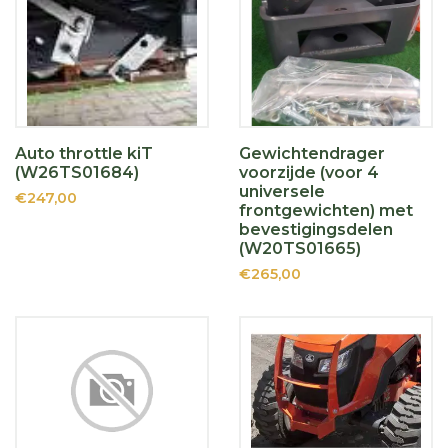
Auto throttle kiT
Gewichtendrager
(W26TS01684)
voorzijde (voor 4
universele
€247,00
frontgewichten) met
bevestigingsdelen
(W20TS01665)
€265,00