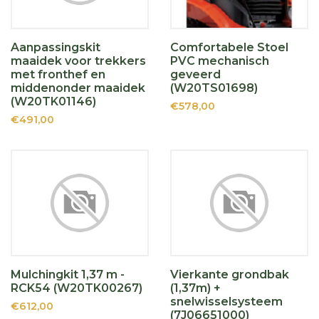
Aanpassingskit
Comfortabele Stoel
maaidek voor trekkers
PVC mechanisch
met fronthef en
geveerd
middenonder maaidek
(W20TS01698)
(W20TK01146)
€578,00
€491,00
Mulchingkit 1,37 m -
Vierkante grondbak
RCK54 (W20TK00267)
(1,37m) +
snelwisselsysteem
€612,00
(7J06651000)