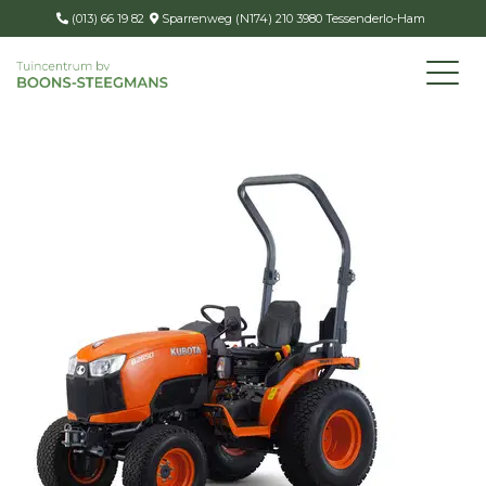
(013) 66 19 82
Sparrenweg (N174) 210 3980 Tessenderlo-Ham