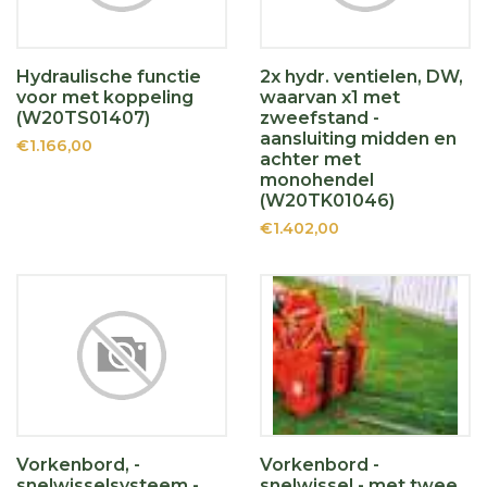
Hydraulische functie
2x hydr. ventielen, DW,
voor met koppeling
waarvan x1 met
(W20TS01407)
zweefstand -
aansluiting midden en
€1.166,00
achter met
monohendel
(W20TK01046)
€1.402,00
Vorkenbord, -
Vorkenbord -
snelwisselsysteem -
snelwissel - met twee