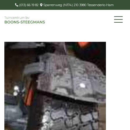
(013) 66 19 82
Sparrenweg (N174) 210 3980 Tessenderlo-Ham