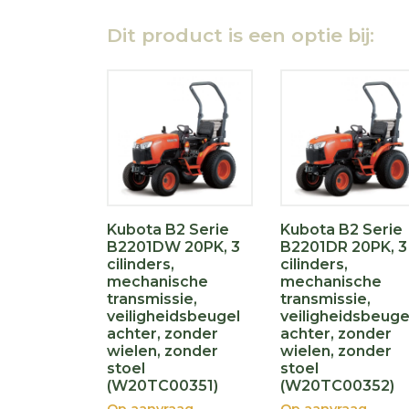
Dit product is een optie bij:
Kubota B2 Serie
Kubota B2 Serie
B2201DW 20PK, 3
B2201DR 20PK, 3
cilinders,
cilinders,
mechanische
mechanische
transmissie,
transmissie,
veiligheidsbeugel
veiligheidsbeuge
achter, zonder
achter, zonder
wielen, zonder
wielen, zonder
stoel
stoel
(W20TC00351)
(W20TC00352)