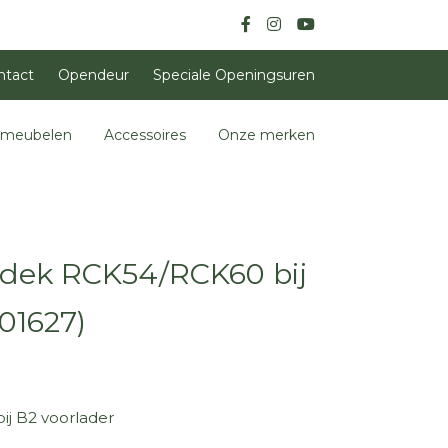
ntact
Opendeur
Speciale Openingsuren
nmeubelen
Accessoires
Onze merken
idek RCK54/RCK60 bij
01627)
j B2 voorlader