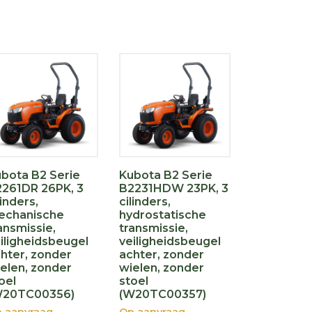
bota B2 Serie
Kubota B2 Serie
261DR 26PK, 3
B2231HDW 23PK, 3
linders,
cilinders,
echanische
hydrostatische
ansmissie,
transmissie,
iligheidsbeugel
veiligheidsbeugel
hter, zonder
achter, zonder
elen, zonder
wielen, zonder
oel
stoel
W20TC00356)
(W20TC00357)