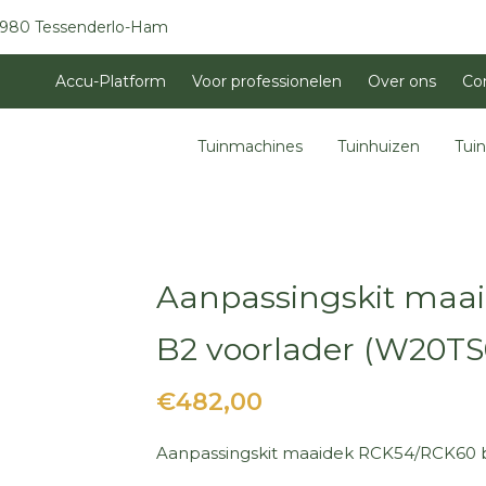
3980 Tessenderlo-Ham
Accu-Platform
Voor professionelen
Over ons
Co
Tuinmachines
Tuinhuizen
Tui
Aanpassingskit maa
B2 voorlader (W20TS
€482,00
Aanpassingskit maaidek RCK54/RCK60 bi