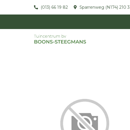
(013) 66 19 82
Sparrenweg (N174) 210 