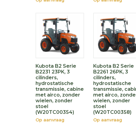
Op aanvraag
Op aanvraag
Kubota B2 Serie
Kubota B2 Serie
B2231 23PK, 3
B2261 26PK, 3
cilinders,
cilinders,
hydrostatische
hydrostatische
transmissie, cabine
transmissie, cab
met airco, zonder
met airco, zonde
wielen, zonder
wielen, zonder
stoel
stoel
(W20TC00354)
(W20TC00358)
Op aanvraag
Op aanvraag