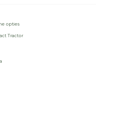
ne opties
ct Tractor
a