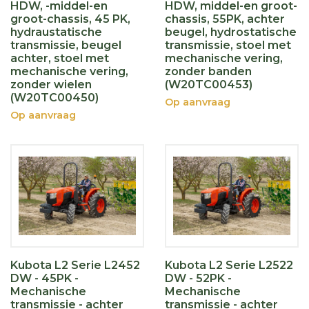
HDW, -middel-en
HDW, middel-en groot-
groot-chassis, 45 PK,
chassis, 55PK, achter
hydraustatische
beugel, hydrostatische
transmissie, beugel
transmissie, stoel met
achter, stoel met
mechanische vering,
mechanische vering,
zonder banden
zonder wielen
(W20TC00453)
(W20TC00450)
Op aanvraag
Op aanvraag
Kubota L2 Serie L2452
Kubota L2 Serie L2522
DW - 45PK -
DW - 52PK -
Mechanische
Mechanische
transmissie - achter
transmissie - achter