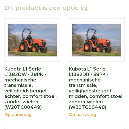
Dit product is een optie bij:
Kubota L1 Serie
Kubota L1 Serie
L1382DW - 38PK -
L1382DR - 38PK -
mechanische
mechanische
transmissie,
transmissie,
veiligheidsbeugel
veiligheidsbeugel
achter, comfort stoel,
midden, comfort stoel,
zonder wielen
zonder wielen
(W20TC00449)
(W20TC00448)
Op aanvraag
Op aanvraag