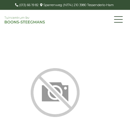
(013) 66 19 82
Sparrenweg (N174) 210 3980 Tessenderlo-Ham