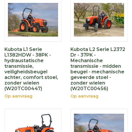
Kubota L1 Serie
Kubota L2 Serie L2372
L1382HDW - 38PK -
Dr - 37PK -
hydraustatische
Mechanische
transmissie,
transmissie - midden
veiligheidsbeugel
beugel - mechanische
achter, comfort stoel,
geveerde stoel -
zonder wielen
zonder wielen
(W20TC00447)
(W20TC00456)
Op aanvraag
Op aanvraag