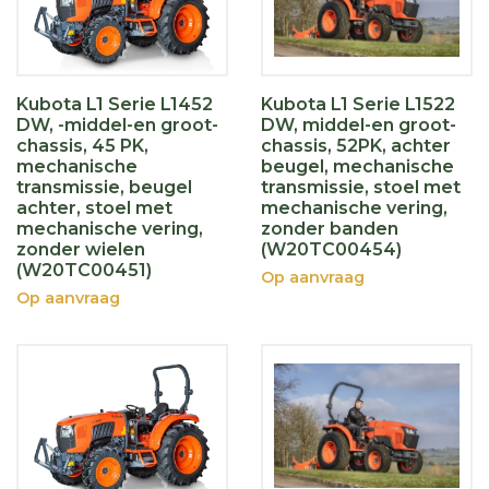
Kubota L1 Serie L1452
Kubota L1 Serie L1522
DW, -middel-en groot-
DW, middel-en groot-
chassis, 45 PK,
chassis, 52PK, achter
mechanische
beugel, mechanische
transmissie, beugel
transmissie, stoel met
achter, stoel met
mechanische vering,
mechanische vering,
zonder banden
zonder wielen
(W20TC00454)
(W20TC00451)
Op aanvraag
Op aanvraag