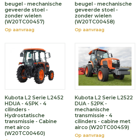
beugel - mechanische
beugel - mechanische
geveerde stoel -
geveerde stoel -
zonder wielen
zonder wielen
(W20TC00457)
(W20TC00458)
Op aanvraag
Op aanvraag
Kubota L2 Serie L2452
Kubota L2 Serie L2522
HDUA - 45PK - 4
DUA - 52PK -
cilinders -
mechanische
Hydrostatische
transmissie - 4
transmissie - Cabine
cilinders - cabine met
met airco
airco (W20TC00459)
(W20TC00460)
Op aanvraag