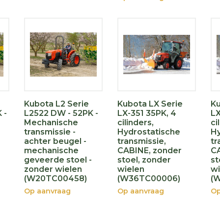
Kubota L2 Serie
Kubota LX Serie
Ku
 -
L2522 DW - 52PK -
LX-351 35PK, 4
LX
Mechanische
cilinders,
ci
transmissie -
Hydrostatische
Hy
achter beugel -
transmissie,
tr
mechanische
CABINE, zonder
CA
geveerde stoel -
stoel, zonder
st
zonder wielen
wielen
wi
(W20TC00458)
(W36TC00006)
(
Op aanvraag
Op aanvraag
Op