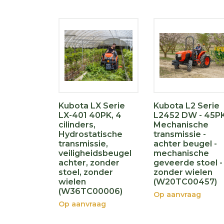
Kubota LX Serie
Kubota L2 Serie
LX-401 40PK, 4
L2452 DW - 45PK
cilinders,
Mechanische
Hydrostatische
transmissie -
transmissie,
achter beugel -
veiligheidsbeugel
mechanische
achter, zonder
geveerde stoel -
stoel, zonder
zonder wielen
wielen
(W20TC00457)
(W36TC00006)
Op aanvraag
Op aanvraag