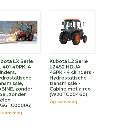
bota LX Serie
Kubota L2 Serie
-401 40PK, 4
L2452 HDUA -
linders,
45PK - 4 cilinders -
drostatische
Hydrostatische
ansmissie,
transmissie -
BINE, zonder
Cabine met airco
oel, zonder
(W20TC00460)
elen
Op aanvraag
W36TC00006)
 aanvraag