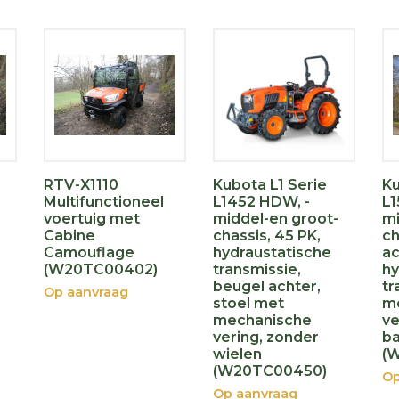
RTV-X1110
Kubota L1 Serie
Ku
Multifunctioneel
L1452 HDW, -
L
voertuig met
middel-en groot-
mi
Cabine
chassis, 45 PK,
ch
Camouflage
hydraustatische
ac
(W20TC00402)
transmissie,
hy
beugel achter,
tr
Op aanvraag
stoel met
m
mechanische
ve
vering, zonder
b
wielen
(
(W20TC00450)
Op
Op aanvraag