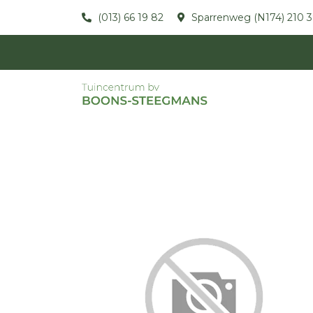
(013) 66 19 82
Sparrenweg (N174) 210 