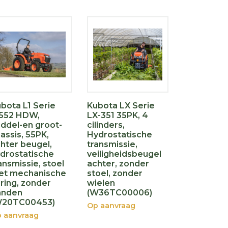
bota L1 Serie
Kubota LX Serie
1552 HDW,
LX-351 35PK, 4
ddel-en groot-
cilinders,
assis, 55PK,
Hydrostatische
hter beugel,
transmissie,
drostatische
veiligheidsbeugel
ansmissie, stoel
achter, zonder
et mechanische
stoel, zonder
ring, zonder
wielen
anden
(W36TC00006)
W20TC00453)
Op aanvraag
 aanvraag