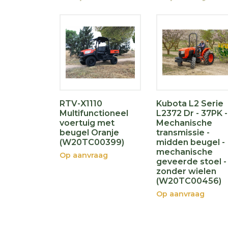
RTV-X1110
Kubota L2 Serie
Multifunctioneel
L2372 Dr - 37PK -
voertuig met
Mechanische
beugel Oranje
transmissie -
(W20TC00399)
midden beugel -
mechanische
Op aanvraag
geveerde stoel -
zonder wielen
(W20TC00456)
Op aanvraag