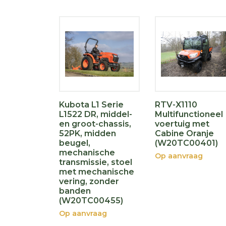
Kubota L1 Serie
RTV-X1110
L1522 DR, middel-
Multifunctioneel
en groot-chassis,
voertuig met
52PK, midden
Cabine Oranje
beugel,
(W20TC00401)
mechanische
Op aanvraag
transmissie, stoel
met mechanische
vering, zonder
banden
(W20TC00455)
Op aanvraag