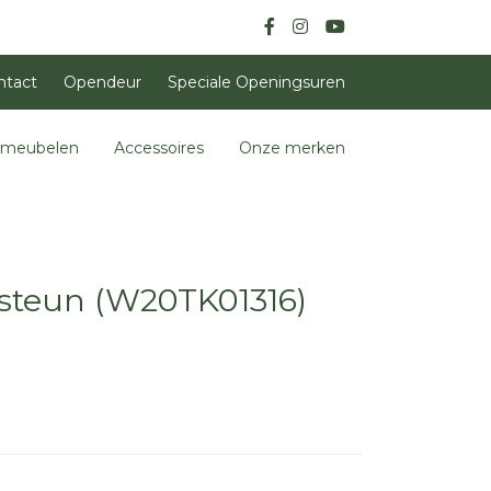
ntact
Opendeur
Speciale Openingsuren
nmeubelen
Accessoires
Onze merken
 steun (W20TK01316)