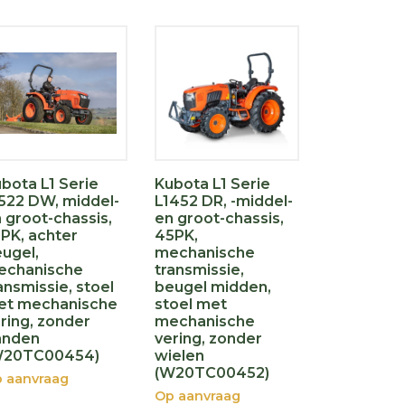
bota L1 Serie
Kubota L1 Serie
522 DW, middel-
L1452 DR, -middel-
 groot-chassis,
en groot-chassis,
PK, achter
45PK,
ugel,
mechanische
echanische
transmissie,
ansmissie, stoel
beugel midden,
et mechanische
stoel met
ring, zonder
mechanische
anden
vering, zonder
W20TC00454)
wielen
(W20TC00452)
 aanvraag
Op aanvraag