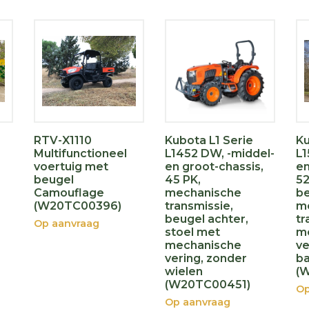
RTV-X1110
Kubota L1 Serie
Ku
Multifunctioneel
L1452 DW, -middel-
L1
voertuig met
en groot-chassis,
en
beugel
45 PK,
52
Camouflage
mechanische
be
(W20TC00396)
transmissie,
m
beugel achter,
tr
Op aanvraag
stoel met
m
mechanische
ve
vering, zonder
b
wielen
(
(W20TC00451)
Op
Op aanvraag