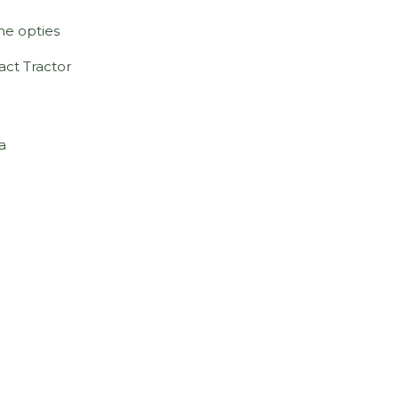
ne opties
ct Tractor
a