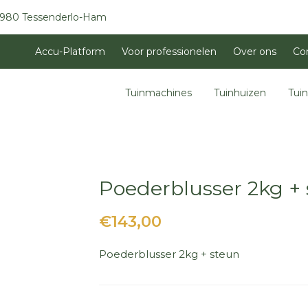
3980 Tessenderlo-Ham
Accu-Platform
Voor professionelen
Over ons
Co
Tuinmachines
Tuinhuizen
Tui
Poederblusser 2kg +
€143,00
Poederblusser 2kg + steun