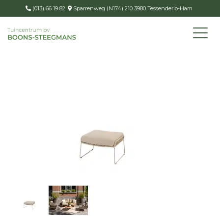
(013) 66 19 82
Sparrenweg (N174) 210 3980 Tessenderlo-Ham