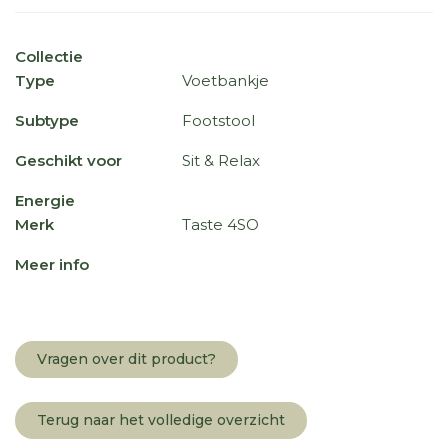
Collectie
Type
Voetbankje
Subtype
Footstool
Geschikt voor
Sit & Relax
Energie
Merk
Taste 4SO
Meer info
Vragen over dit product?
Terug naar het volledige overzicht