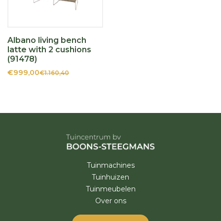
Albano living bench
latte with 2 cushions
(91478)
€999,00
€1.160,40
Tuinmachines
Tuinhuizen
Tuinmeubelen
Over ons