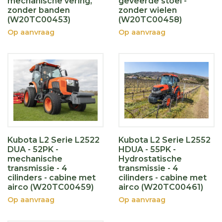
mechanische vering,
geveerde stoel -
zonder banden
zonder wielen
(W20TC00453)
(W20TC00458)
Op aanvraag
Op aanvraag
Kubota L2 Serie L2522
Kubota L2 Serie L2552
DUA - 52PK -
HDUA - 55PK -
mechanische
Hydrostatische
transmissie - 4
transmissie - 4
cilinders - cabine met
cilinders - cabine met
airco (W20TC00459)
airco (W20TC00461)
Op aanvraag
Op aanvraag