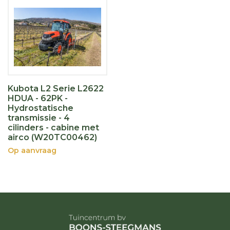
Kubota L2 Serie L2622
HDUA - 62PK -
Hydrostatische
transmissie - 4
cilinders - cabine met
airco (W20TC00462)
Op aanvraag