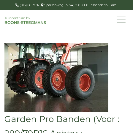
(013) 66 19 82
Sparrenweg (N174) 210 3980 Tessenderlo-Ham
Garden Pro Banden (Voor :