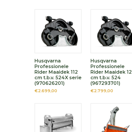
Husqvarna
Husqvarna
Professionele
Professionele
Rider Maaidek 112
Rider Maaidek 1
cm t.b.v. 524X serie
cm t.b.v. 524
(970626201)
(967293701)
€2.699,00
€2.799,00