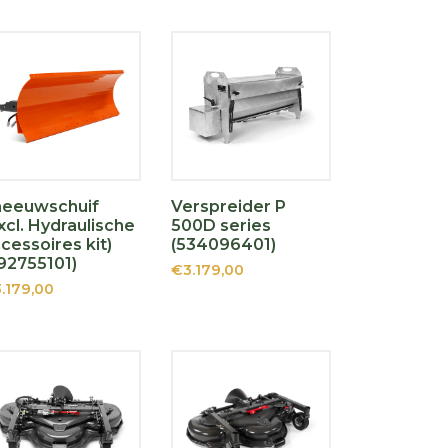
neeuwschuif
Verspreider P
xcl. Hydraulische
500D series
cessoires kit)
(534096401)
92755101)
€3.179,00
.179,00