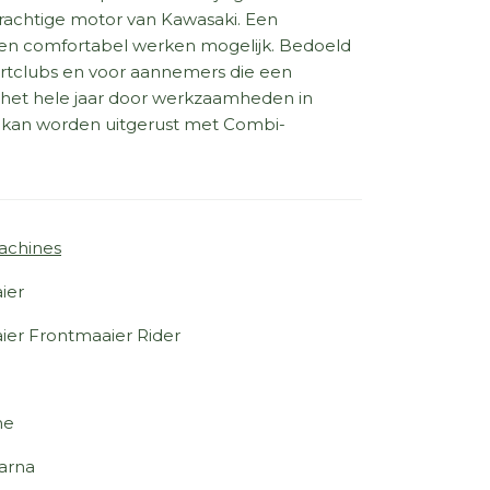
krachtige motor van Kawasaki. Een
t en comfortabel werken mogelijk. Bedoeld
ortclubs en voor aannemers die een
 het hele jaar door werkzaamheden in
 kan worden uitgerust met Combi-
achines
ier
ier Frontmaaier Rider
ne
arna