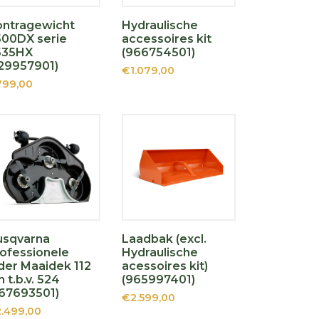
ontragewicht
Hydraulische
00DX serie
accessoires kit
535HX
(966754501)
29957901)
€1.079,00
99,00
usqvarna
Laadbak (excl.
ofessionele
Hydraulische
der Maaidek 112
acessoires kit)
 t.b.v. 524
(965997401)
67693501)
€2.599,00
.499,00