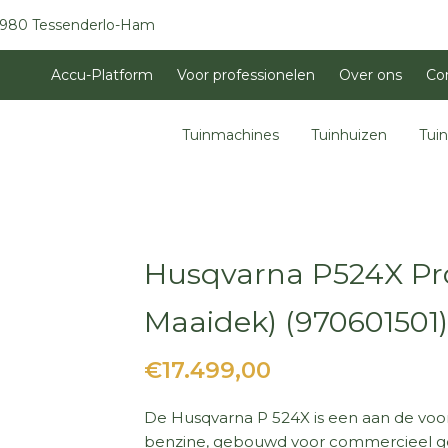
3980 Tessenderlo-Ham
Accu-Platform
Voor professionelen
Over ons
Co
Tuinmachines
Tuinhuizen
Tui
Husqvarna P524X Prof
Maaidek) (970601501)
€17.499,00
De Husqvarna P 524X is een aan de voo
benzine, gebouwd voor commercieel ge