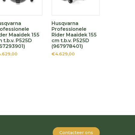
usqvarna
Husqvarna
ofessionele
Professionele
der Maaidek 155
Rider Maaidek 155
 t.b.v. P525D
cm t.b.v. P525D
67293901)
(967978401)
.629,00
€4.629,00
Contacteer ons