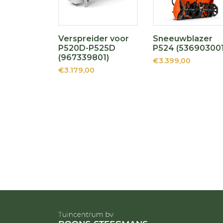
Verspreider voor
Sneeuwblazer
P520D-P525D
P524 (536903001
(967339801)
€3.399,00
€3.179,00