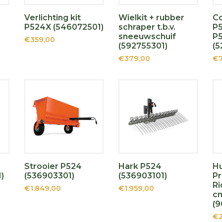
Verlichting kit
Wielkit + rubber
C
P524X (546072501)
schraper t.b.v.
P5
sneeuwschuif
P
€359,00
(592755301)
(5
€379,00
€7
Strooier P524
Hark P524
H
)
(536903301)
(536903101)
Pr
Ri
€1.849,00
€1.959,00
cm
(9
€2