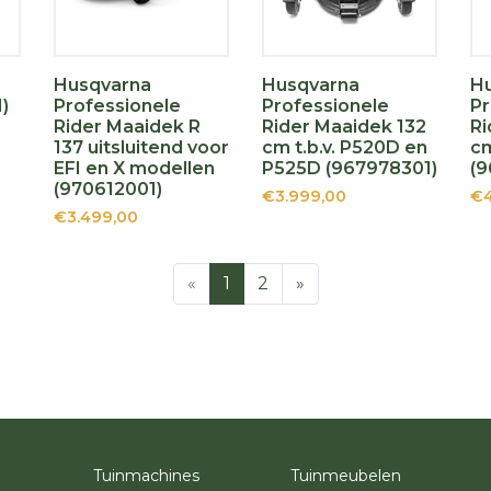
Husqvarna
Husqvarna
H
)
Professionele
Professionele
Pr
Rider Maaidek R
Rider Maaidek 132
Ri
137 uitsluitend voor
cm t.b.v. P520D en
cm
EFI en X modellen
P525D (967978301)
(9
(970612001)
€3.999,00
€4
€3.499,00
«
1
2
»
Tuinmachines
Tuinmeubelen