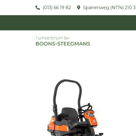
(013) 66 19 82
Sparrenweg (N174) 210 