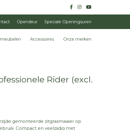
ntact
Opendeur
Speciale Openingsuren
nmeubelen
Accessoires
Onze merken
essionele Rider (excl.
rzijde gemonteerde zitgrasmaaier op
bruik. Compact en veelzijdig met