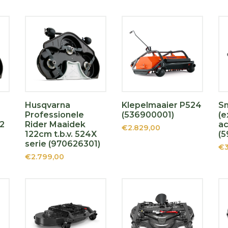
Husqvarna
Klepelmaaier P524
S
Professionele
(536900001)
(e
22
Rider Maaidek
ac
€2.829,00
122cm t.b.v. 524X
(5
serie (970626301)
€3
€2.799,00