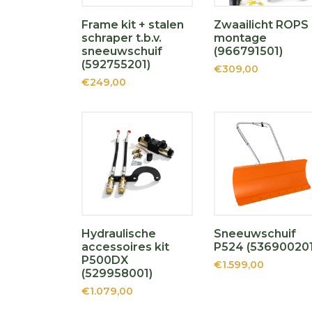
Frame kit + stalen
Zwaailicht ROPS
schraper t.b.v.
montage
sneeuwschuif
(966791501)
(592755201)
€309,00
€249,00
Hydraulische
Sneeuwschuif
accessoires kit
P524 (536900201
P500DX
€1.599,00
(529958001)
€1.079,00